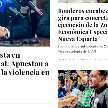
Ronderos encabez
gira para concreta
ejecución de la Zo
Económica Especia
Nueva Esparta
Junto al Superintendente de ZE
Vicepresidenta de la AN
ta en 
Por Nota De Prensa
/ Venezuela
, Enero 24, 
al: Apuestan a 
la violencia en 