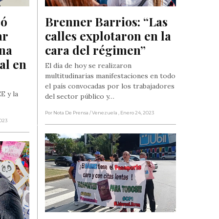
ó 
Brenner Barrios: “Las 
r 
calles explotaron en la 
na 
cara del régimen”
l en 
El día de hoy se realizaron
multitudinarias manifestaciones en todo
el país convocadas por los trabajadores
E y la
del sector público y…
Por Nota De Prensa
/ Venezuela
, Enero 24, 2023
2023