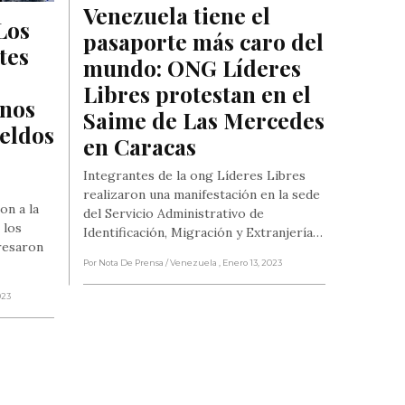
Venezuela tiene el 
os 
pasaporte más caro del 
es 
mundo: ONG Líderes 
Libres protestan en el 
nos 
Saime de Las Mercedes 
eldos 
en Caracas
Integrantes de la ong Líderes Libres
realizaron una manifestación en la sede
on a la
del Servicio Administrativo de
 los
Identificación, Migración y Extranjería…
resaron
Por Nota De Prensa
/ Venezuela
, Enero 13, 2023
023