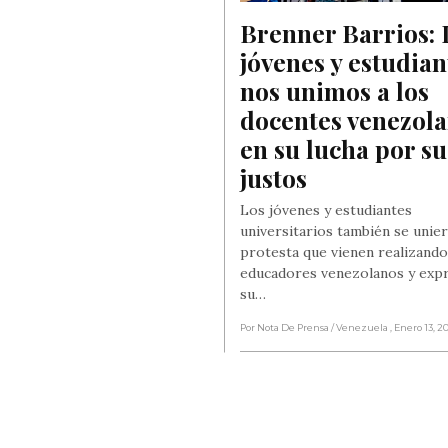
Brenner Barrios: L
jóvenes y estudiant
nos unimos a los 
docentes venezola
en su lucha por su
justos
Los jóvenes y estudiantes
universitarios también se unier
protesta que vienen realizando
educadores venezolanos y exp
su…
Por Nota De Prensa
/ Venezuela
, Enero 13, 2