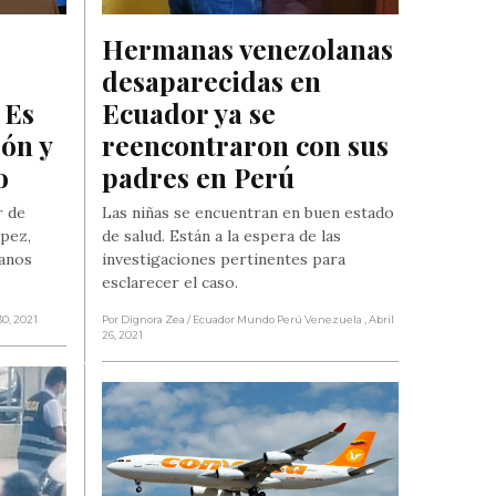
Hermanas venezolanas 
desaparecidas en 
Es 
Ecuador ya se 
ón y 
reencontraron con sus 
o
padres en Perú
r de
Las niñas se encuentran en buen estado
pez,
de salud. Están a la espera de las
uanos
investigaciones pertinentes para
esclarecer el caso.
30, 2021
Por Dignora Zea
/ Ecuador Mundo Perú Venezuela
, Abril
26, 2021