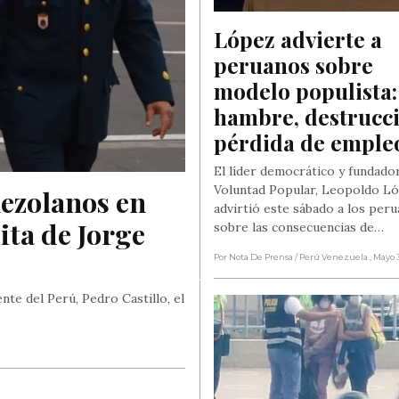
López advierte a 
peruanos sobre 
modelo populista: 
hambre, destrucci
pérdida de emple
El líder democrático y fundado
Voluntad Popular, Leopoldo Ló
ezolanos en 
advirtió este sábado a los per
ita de Jorge 
sobre las consecuencias de…
Por Nota De Prensa
/ Perú Venezuela
, Mayo 
te del Perú, Pedro Castillo, el