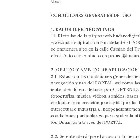
Uso.
CONDICIONES GENERALES DE USO
1. DATOS IDENTIFICATIVOS
1.1. El titular de la página web budaredigit
www.budaredigital.com (en adelante el PO
se encuentra sito en la calle Camino del T
electrónico de contacto es
prensa@budare
2. OBJETO Y ÁMBITO DE APLICACIÓN
2.1.
Estas son las condiciones generales (e
navegación y uso del PORTAL, así como las 
(entendiendo en adelante por CONTENIDOS l
fotografías, música, vídeos, sonidos, base
cualquier otra creación protegida por las 
intelectual e industrial). Independiente
condiciones particulares que regulen la uti
los Usuarios a través del PORTAL.
2.2.
Se entenderá que el acceso o la mera u