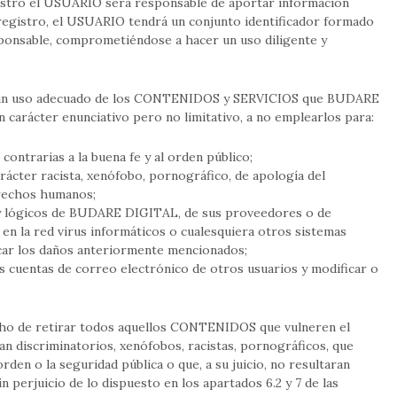
tro el USUARIO será responsable de aportar información
 registro, el USUARIO tendrá un conjunto identificador formado
ponsable, comprometiéndose a hacer un uso diligente y
un uso adecuado de los CONTENIDOS y SERVICIOS que BUDARE
 carácter enunciativo pero no limitativo, a no emplearlos para:
o contrarias a la buena fe y al orden público;
ácter racista, xenófobo, pornográfico, de apología del
erechos humanos;
 y lógicos de BUDARE DIGITAL, de sus proveedores o de
 en la red virus informáticos o cualesquiera otros sistemas
car los daños anteriormente mencionados;
 las cuentas de correo electrónico de otros usuarios y modificar o
o de retirar todos aquellos CONTENIDOS que vulneren el
ean discriminatorios, xenófobos, racistas, pornográficos, que
 orden o la seguridad pública o que, a su juicio, no resultaran
n perjuicio de lo dispuesto en los apartados 6.2 y 7 de las