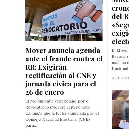
crono
del R
«Seg
exigi
elect
Mover anuncia agenda 
El Movim
ante el fraude contra el 
Revocato
mañana d
RR: Exigirán 
Nacional
rectificación al CNE y 
Por Nota De 
jornada cívica para el 
26 de enero
El Movimiento Venezolano por el
Revocatorio (Mover) reiteró este
domingo que la fecha anunciada por el
Consejo Nacional Electoral (CNE)
para…