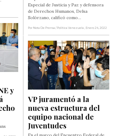
Especial de Justicia y Paz y defensora
2
de Derechos Humanos, Delsa
Solórzano, calificó como…
Por Nota De Prensa
/ Política Venezuela
, Enero 24, 2022
E y 
 
VP juramentó a la 
echo 
nueva estructura del 
equipo nacional de 
Juventudes
ans
En el marco del Encuentro Federal de