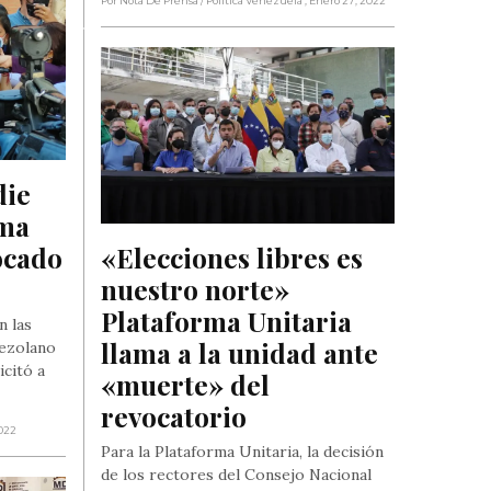
Por Nota De Prensa
/ Política Venezuela
, Enero 27, 2022
ie 
ma 
cado 
«Elecciones libres es 
nuestro norte» 
Plataforma Unitaria 
n las
llama a la unidad ante 
nezolano
icitó a
«muerte» del 
revocatorio
2022
Para la Plataforma Unitaria, la decisión
de los rectores del Consejo Nacional