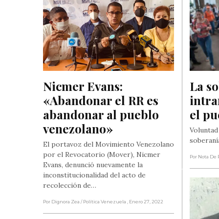
Nicmer Evans: 
La so
«Abandonar el RR es 
intra
abandonar al pueblo 
el pu
venezolano»
Voluntad
soberaní
El portavoz del Movimiento Venezolano
por el Revocatorio (Mover), Nicmer
Por Nota De 
Evans, denunció nuevamente la
inconstitucionalidad del acto de
recolección de…
Por Dignora Zea
/ Política Venezuela
, Enero 27, 2022