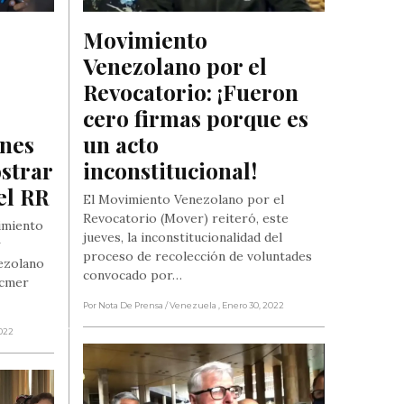
Movimiento 
Venezolano por el 
Revocatorio: ¡Fueron 
cero firmas porque es 
nes 
un acto 
strar 
inconstitucional!
el RR
El Movimiento Venezolano por el
Revocatorio (Mover) reiteró, este
imiento
jueves, la inconstitucionalidad del
proceso de recolección de voluntades
ezolano
convocado por…
icmer
Por Nota De Prensa
/ Venezuela
, Enero 30, 2022
2022