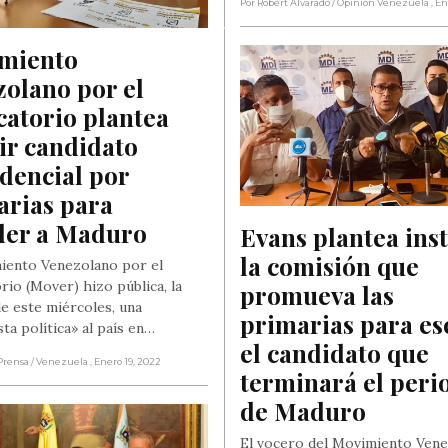
Por Robert Alvarado
/ Opinión Venezuela
, E
miento 
olano por el 
atorio plantea 
ir candidato 
dencial por 
rias para 
der a Maduro
Evans plantea inst
la comisión que 
iento Venezolano por el
rio (Mover) hizo pública, la
promueva las 
e este miércoles, una
primarias para es
ta política» al país en…
el candidato que 
Prensa
/ Venezuela
, Enero 19, 2022
terminará el perio
de Maduro
El vocero del Movimiento Ven