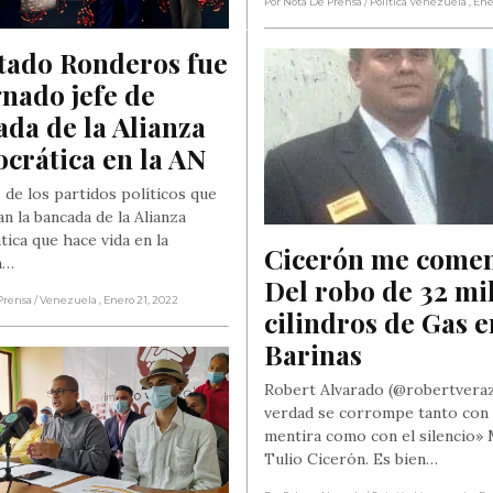
Por Nota De Prensa
/ Política Venezuela
, En
tado Ronderos fue 
nado jefe de 
da de la Alianza 
crática en la AN
 de los partidos políticos que
n la bancada de la Alianza
ica que hace vida en la
Cicerón me coment
a…
Del robo de 32 mil
Prensa
/ Venezuela
, Enero 21, 2022
cilindros de Gas e
Barinas
Robert Alvarado (@robertveraz
verdad se corrompe tanto con 
mentira como con el silencio»
Tulio Cicerón. Es bien…