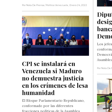
Por Nota De Prensa
/ Política Venezuela
, Enero 24, 2022
Dipu
desig
banca
Demo
Los jefes
conforma
Democrát
Asamble
CPI se instalará en 
Venezuela si Maduro 
Por Nota De 
no demuestra justicia 
en los crímenes de lesa 
humanidad
El Bloque Parlamentario Republicano,
conformado por las diferentes
fracciones políticas de la Asamblea