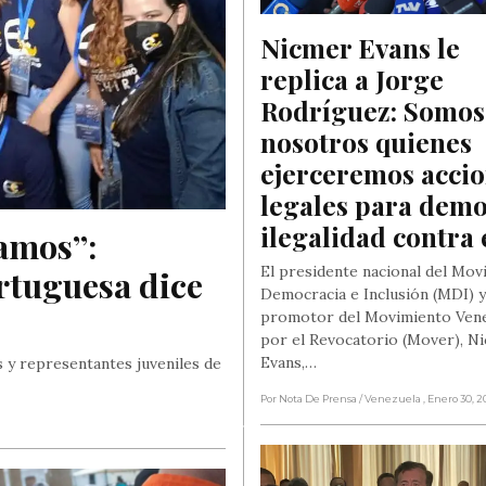
Nicmer Evans le 
replica a Jorge 
Rodríguez: Somos 
nosotros quienes 
ejerceremos accio
legales para demo
ilegalidad contra 
amos”: 
El presidente nacional del Mov
tuguesa dice 
Democracia e Inclusión (MDI) y
promotor del Movimiento Ven
por el Revocatorio (Mover), N
Evans,…
 y representantes juveniles de
Por Nota De Prensa
/ Venezuela
, Enero 30, 