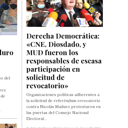
Derecha Democrática: 
«CNE, Diosdado, y 
uro 
MUD fueron los 
responsables de escasa 
participación en 
solicitud de 
oz del
revocatorio»
rez
Organizaciones políticas adherentes a
 de
la solicitud de referéndum revocatorio
contra Nicolás Maduro protestaron en
2
las puertas del Consejo Nacional
Electoral…