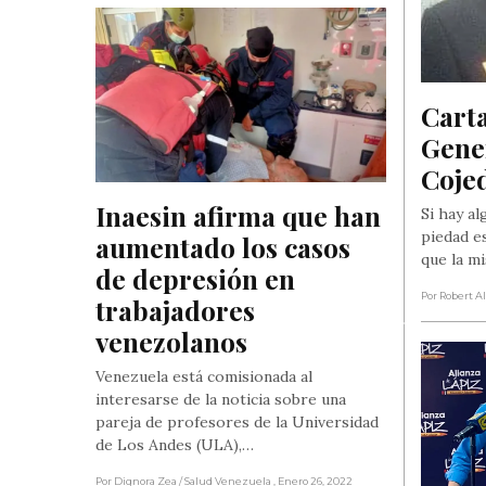
Carta
Gener
Coje
Inaesin afirma que han 
Si hay al
piedad es
aumentado los casos 
que la m
de depresión en 
Por Robert A
trabajadores 
venezolanos
Venezuela está comisionada al
interesarse de la noticia sobre una
pareja de profesores de la Universidad
de Los Andes (ULA),…
Por Dignora Zea
/ Salud Venezuela
, Enero 26, 2022