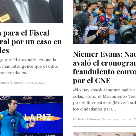
 para el Fiscal 
al por un caso en 
des
Nicmer Evans: Nad
go que él aprendió, es que la
avaló el cronogra
 más inteligente que el odio,
fraudulento convo
isericordia es…
por el CNE
lvarado
/ Opinión
, Enero 26, 2022
«No hay absolutamente nadie e
colas, como el Movimiento Ve
por el Revocatorio (Mover) sol
los ciudadanos para…
Por Nota De Prensa
/ Venezuela
, Enero 26, 