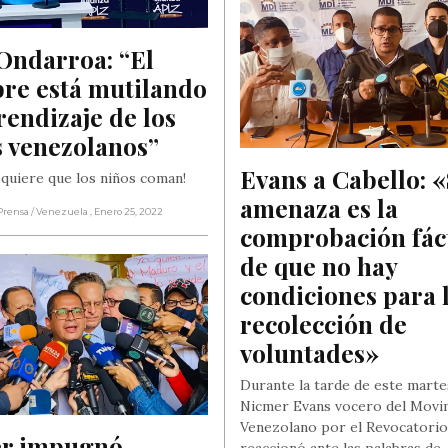
Ondarroa: “El 
re está mutilando 
rendizaje de los 
s venezolanos”
Evans a Cabello: «
 quiere que los niños coman!
amenaza es la 
Prensa
/ Venezuela
, Enero 25, 2022
comprobación fáct
de que no hay 
condiciones para l
recolección de 
voluntades»
Durante la tarde de este marte
Nicmer Evans vocero del Movi
Venezolano por el Revocatorio
r impugnó 
reaccionó ante las palabras de