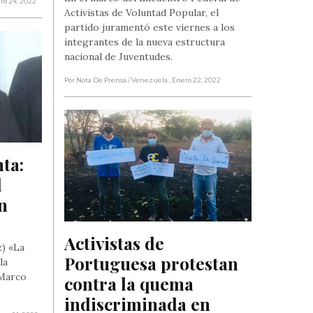
ero 24, 2022
Activistas de Voluntad Popular, el
partido juramentó este viernes a los
integrantes de la nueva estructura
nacional de Juventudes.
Por Nota De Prensa
/ Venezuela
, Enero 22, 2022
a: 
 
n 
Activistas de 
) «La
Portuguesa protestan 
la
 Marco
contra la quema 
indiscriminada en 