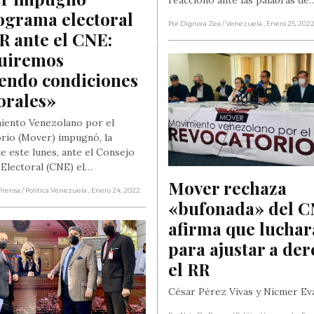
grama electoral 
Por Dignora Zea
/ Venezuela
, Enero 25, 202
R ante el CNE: 
uiremos 
endo condiciones 
orales»
iento Venezolano por el
rio (Mover) impugnó, la
e este lunes, ante el Consejo
 Electoral (CNE) el…
Mover rechaza 
Prensa
/ Política Venezuela
, Enero 24, 2022
«bufonada» del CN
afirma que luchará
para ajustar a der
el RR
César Pérez Vivas y Nicmer Ev