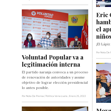
Eric 
hamb
el ap
niño
¡El Lápiz
Por Nota De 
Voluntad Popular va a 
legitimación interna
El partido naranja convoca a un proceso
de renovación de autoridades y asume
objetivo de lograr elección presidencial
lo antes posible.
Por Nota De Prensa
/ Política Venezuela
, Enero 25, 2022
Move