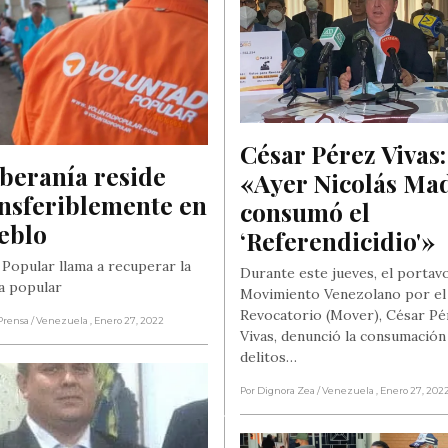
César Pérez Vivas: 
beranía reside 
«Ayer Nicolás Mad
nsferiblemente en 
consumó el 
eblo
‘Referendicidio'»
 Popular llama a recuperar la
Durante este jueves, el portav
a popular
Movimiento Venezolano por el
Revocatorio (Mover), César Pé
Prensa
/ Venezuela
, Enero 27, 2022
Vivas, denunció la consumación
delitos…
Por Dignora Zea
/ Venezuela
, Enero 27, 202