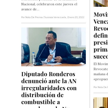
Nacional, celebraron este jueves el
avance de…
Movi
Por Nota De Prensa
/ Sucesos Venezuela
, Enero 20, 2022
Venez
Revoc
defin
presi
prima
suce
El Movim
Revocato
Diputado Ronderos 
mañana d
denunció ante la AN 
«propues
irregularidades con 
Por Nota De 
distribución de 
combustible a 