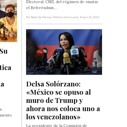
Electoral, CNE, del régimen de «matar
el Referéndum…
Por Nota De Prensa
/ Política Venezuela
, Enero 25, 2022
Su 
ica 
a 
Delsa Solórzano: 
«México se opuso al 
muro de Trump y 
ahora nos coloca uno a 
s,
los venezolanos»
miento
La presidente de la Comisión de
…