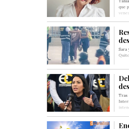
Tania
que p
vene
Res
de
Sara 
Quito
Del
de
Tras 
Inter
inte
Enc