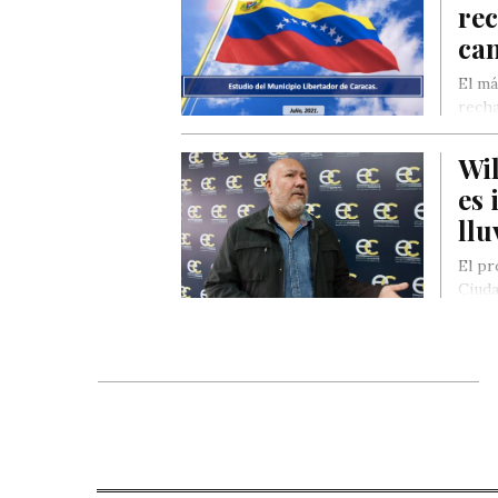
rec
ca
El má
recha
Wi
es 
llu
El pr
Ciuda