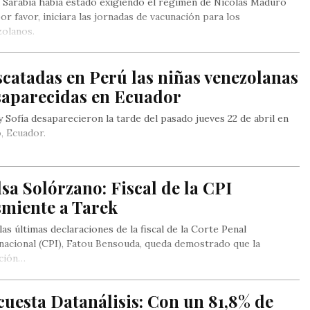
 Sarabia había estado exigiendo el régimen de Nicolás Maduro
or favor, iniciara las jornadas de vacunación para los
zolanos.
catadas en Perú las niñas venezolanas
saparecidas en Ecuador
y Sofía desaparecieron la tarde del pasado jueves 22 de abril en
, Ecuador.
sa Solórzano: Fiscal de la CPI
smiente a Tarek
las últimas declaraciones de la fiscal de la Corte Penal
nacional (CPI), Fatou Bensouda, queda demostrado que la
nción…
uesta Datanálisis: Con un 81,8% de