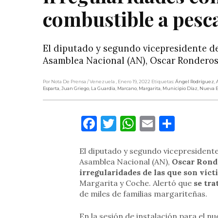
combustible a pesc
El diputado y segundo vicepresidente de
Asamblea Nacional (AN), Oscar Rondero
Por Nota De Prensa
/ Venezuela
, Enero 19, 2022
Etiquetas:
Ángel Rodríguez
,
Esparta
,
Juan Griego
,
La Guardia
,
Marcano
,
Margarita
,
Municipio Díaz
,
Nueva E
Facebook
Twitter
WhatsApp
Email
Compa
El diputado y segundo vicepresident
Asamblea Nacional (AN),
Oscar Rond
irregularidades de las que son víct
Margarita y Coche. Alertó que
se tra
de miles de familias margariteñas.
En la sesión de instalación para el nu