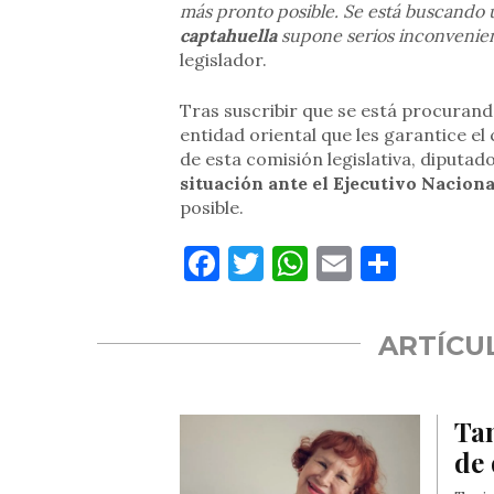
más pronto posible. Se está buscand
captahuella
supone serios inconvenient
legislador.
Tras suscribir que se está procurand
entidad oriental que les garantice el
de esta comisión legislativa, diputad
situación ante el Ejecutivo Nacion
posible.
Facebook
Twitter
WhatsApp
Email
Compa
ARTÍCU
Tan
de 