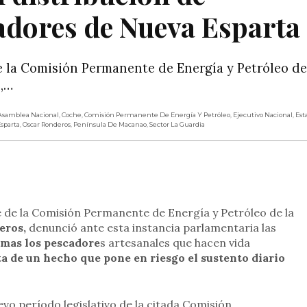
adores de Nueva Esparta
 la Comisión Permanente de Energía y Petróleo de
s,…
Asamblea Nacional
,
Coche
,
Comisión Permanente De Energía Y Petróleo
,
Ejecutivo Nacional
,
Est
sparta
,
Oscar Ronderos
,
Península De Macanao
,
Sector La Guardia
rtir
e de la Comisión Permanente de Energía y Petróleo de la
eros,
denunció ante esta instancia parlamentaria las
imas los pescadore
s artesanales que hacen vida
ta de un hecho que pone en riesgo el sustento diario
evo período legislativo de la citada Comisión,