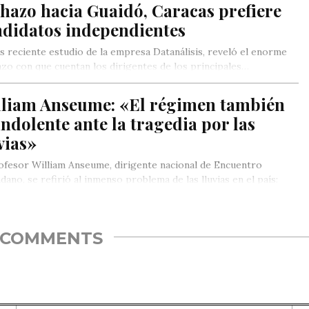
hazo hacia Guaidó, Caracas prefiere
ndidatos independientes
s reciente estudio de la empresa Datanálisis, reveló el enorme
zo con que cuentan los dirigentes de los principales…
lliam Anseume: «El régimen también
indolente ante la tragedia por las
vias»
ofesor William Anseume, dirigente nacional de Encuentro
dano, se refirió al inmenso problema de las lluvias en el país:
COMMENTS