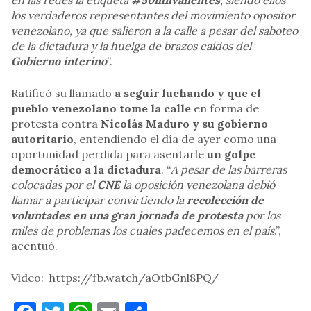
en las redes la etiqueta
#50milvalientes
, siendo ellos
los verdaderos representantes del movimiento opositor
venezolano, ya que salieron a la calle a pesar del saboteo
de la dictadura y la huelga de brazos caídos del
Gobierno interino
”.
Ratificó su llamado
a seguir luchando y que el
pueblo venezolano tome la calle
en forma de
protesta contra
Nicolás Maduro y su gobierno
autoritario
, entendiendo el día de ayer como una
oportunidad perdida para asentarle
un golpe
democrático a la dictadura
. “
A pesar de las barreras
colocadas por el
CNE
la oposición venezolana debió
llamar a participar convirtiendo la
recolección de
voluntades en una gran jornada de protesta
por los
miles de problemas los cuales padecemos en el país
.”,
acentuó.
Video:
https://fb.watch/aOtbGnl8PQ/