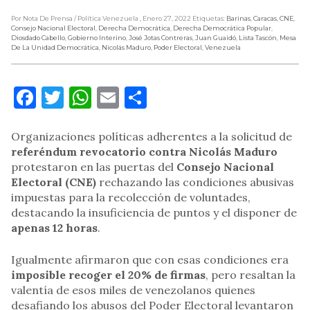
Por Nota De Prensa
/ Política Venezuela
, Enero 27, 2022
Etiquetas:
Barinas
,
Caracas
,
CNE
,
Consejo Nacional Electoral
,
Derecha Democrática
,
Derecha Democrática Popular
,
Diosdado Cabello
,
Gobierno Interino
,
José Jotas Contreras
,
Juan Guaidó
,
Lista Tascón
,
Mesa
De La Unidad Democrática
,
Nicolás Maduro
,
Poder Electoral
,
Venezuela
Facebook
Twitter
WhatsApp
Email
Compartir
Organizaciones políticas adherentes a la solicitud de
referéndum revocatorio contra Nicolás Maduro
protestaron en las puertas del
Consejo Nacional
Electoral (CNE)
rechazando las condiciones abusivas
impuestas para la recolección de voluntades,
destacando la insuficiencia de puntos y el disponer de
apenas 12 horas
.
Igualmente afirmaron que con esas condiciones era
imposible recoger el 20% de firmas
, pero resaltan la
valentía de esos miles de venezolanos quienes
desafiando los abusos del Poder Electoral levantaron