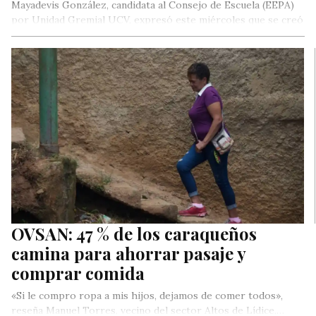
Mayadevis González, candidata al Consejo de Escuela (EEPA)
por Unidad Gremial UCV, expresó este miércoles que se creó
una alianza…
OVSAN: 47 % de los caraqueños
camina para ahorrar pasaje y
comprar comida
«Si le compro ropa a mis hijos, dejamos de comer todos»,
reseña Manuel Torres, vecino del sector Altos de Lídice,…