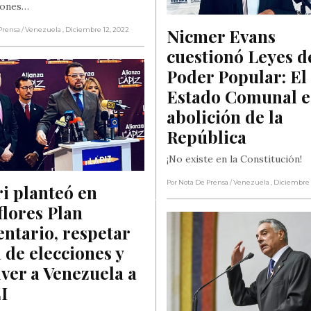
iones…
Nicmer Evans 
Prensa
/ Venezuela
, Diciembre 12, 2022
cuestionó Leyes de
Poder Popular: El 
Estado Comunal es
abolición de la 
República
¡No existe en la Constitución!
Por Nota De Prensa
/ Venezuela
, Diciembre 
i planteó en 
lores Plan 
ntario, respetar 
 de elecciones y 
ver a Venezuela a 
I