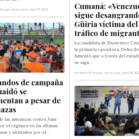
Cumaná: «Venezuel
Prensa
/ Venezuela
, Abril 19, 2023
sigue desangrando
Güiria víctima del 
tráfico de migran
La candidata de Encuentro Ciu
la primaria opositora, Delsa S
lamentó que a través del estad
se siga…
Por Nota De Prensa
/ Venezuela
, Abril 16, 20
ndos de campaña 
aidó se 
entan a pesar de 
azas
de las amenazas contra Juan
or el régimen en las últimas
nas y alentados por el…