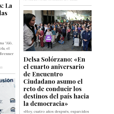
: La 
as 
 
ma “Aló,
la, el
 Brenner
Delsa Solórzano: «En 
el cuarto aniversario 
023
de Encuentro 
Ciudadano asumo el 
reto de conducir los 
destinos del país hacia 
la democracia»
«Hoy, cuatro años después, esparcidos