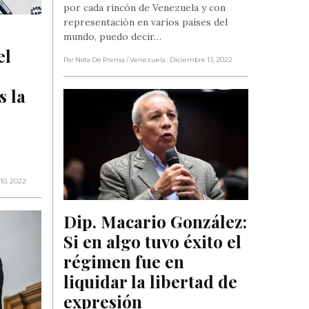
por cada rincón de Venezuela y con
representación en varios países del
mundo, puedo decir…
l 
Por Nota De Prensa
/ Venezuela
, Diciembre 13, 2022
 la 
10, 2022
Dip. Macario González: 
Si en algo tuvo éxito el 
régimen fue en 
liquidar la libertad de 
expresión