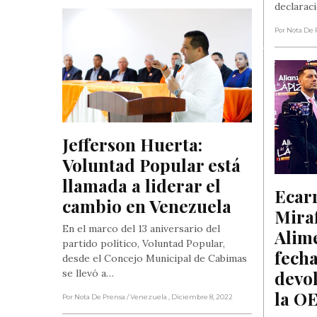
declarac
Por Nota De 
Jefferson Huerta: 
Voluntad Popular está 
llamada a liderar el 
Ecarr
cambio en Venezuela
Miraf
En el marco del 13 aniversario del
Alime
partido político, Voluntad Popular,
fecha
desde el Concejo Municipal de Cabimas
devol
se llevó a…
la OE
Por Nota De Prensa
/ Venezuela
, Diciembre 8, 2022