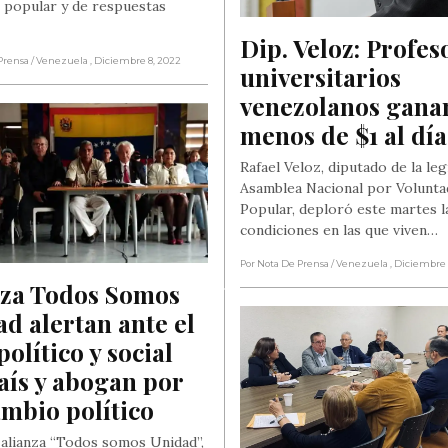
 popular y de respuestas
Dip. Veloz: Profeso
Prensa
/ Venezuela
, Diciembre 8, 2022
universitarios 
venezolanos ganan
menos de $1 al día
Rafael Veloz, diputado de la leg
Asamblea Nacional por Volunta
Popular, deploró este martes l
condiciones en las que viven…
Por Nota De Prensa
/ Venezuela
, Diciembre
za Todos Somos 
d alertan ante el 
político y social 
aís y abogan por 
mbio político
 alianza “Todos somos Unidad”,