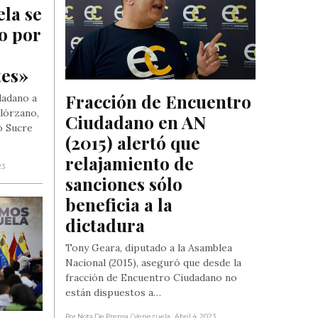
a se 
 por 
tes»
Fracción de Encuentro 
dadano a
olórzano,
Ciudadano en AN 
o Sucre
(2015) alertó que 
relajamiento de 
23
sanciones sólo 
beneficia a la 
dictadura
Tony Geara, diputado a la Asamblea
Nacional (2015), aseguró que desde la
fracción de Encuentro Ciudadano no
están dispuestos a…
Por Nota De Prensa
/ Venezuela
, Abril 4, 2023