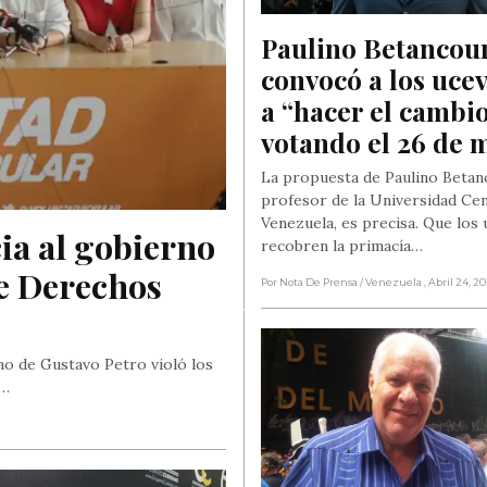
Paulino Betancour
convocó a los ucevi
a “hacer el cambio”
votando el 26 de 
La propuesta de Paulino Betan
profesor de la Universidad Cen
Venezuela, es precisa. Que los 
a al gobierno 
recobren la primacía…
e Derechos 
Por Nota De Prensa
/ Venezuela
, Abril 24, 2
no de Gustavo Petro violó los
n…