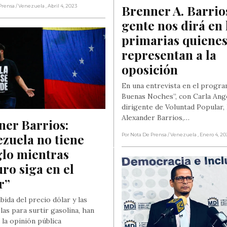
Brenner A. Barrios
Prensa
/ Venezuela
, Abril 4, 2023
gente nos dirá en l
primarias quienes
representan a la 
oposición
En una entrevista en el progra
Buenas Noches”, con Carla Ango
dirigente de Voluntad Popular,
Alexander Barrios,…
er Barrios: 
zuela no tiene 
Por Nota De Prensa
/ Venezuela
, Enero 4, 2
lo mientras 
o siga en el 
r”
bida del precio dólar y las
las para surtir gasolina, han
 la opinión pública