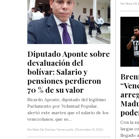
Por Nota De 
Diputado Aponte sobre 
devaluación del 
bolívar: Salario y 
Brenn
pensiones perdieron 
“Vene
70 % de su valor
arreg
Ricardo Aponte, diputado del legítimo
Madur
Parlamento por Voluntad Popular,
pode
alertó este martes que el salario de los
venezolanos, que se…
Con la su
largas co
Por Nota De Prensa
/ Venezuela
, Diciembre 15, 2022
llegado a