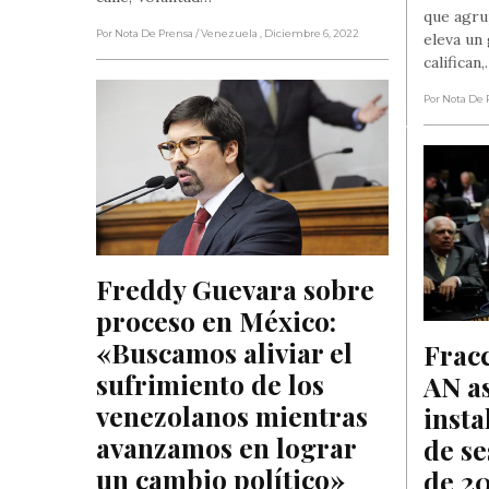
que agru
Por Nota De Prensa
/ Venezuela
, Diciembre 6, 2022
eleva un 
califican
Por Nota De 
Freddy Guevara sobre 
proceso en México: 
«Buscamos aliviar el 
Fracc
sufrimiento de los 
AN as
venezolanos mientras 
insta
avanzamos en lograr 
de se
un cambio político»
de 2