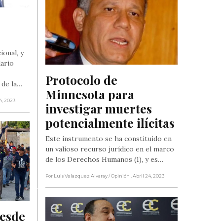
ional, y
dario
Protocolo de 
 de la…
Minnesota para 
24, 2023
investigar muertes 
potencialmente ilícitas
Este instrumento se ha constituido en
un valioso recurso jurídico en el marco
de los Derechos Humanos (1), y es…
Por Luis Velazquez Alvaray
/ Opinión
, Abril 24, 2023
esde 