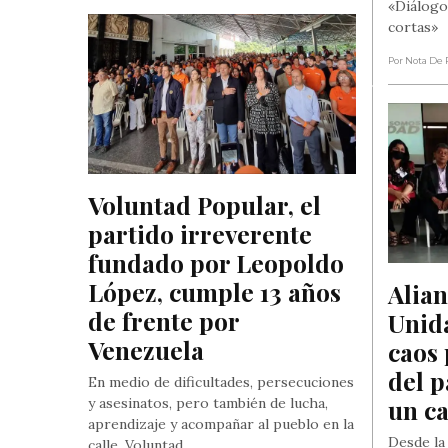
«Diálogo
cortas»
Por Nota De 
Voluntad Popular, el 
partido irreverente 
fundado por Leopoldo 
López, cumple 13 años 
Alian
de frente por 
Unida
Venezuela
caos 
del p
En medio de dificultades, persecuciones
un ca
y asesinatos, pero también de lucha,
aprendizaje y acompañar al pueblo en la
Desde la
calle, Voluntad…