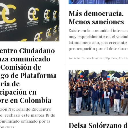
Más democracia. 
Menos sanciones
Existe en la comunidad internac
muy especialmente en el vecin
latinoamericano, una creciente
entro Ciudadano 
preocupación por el deterioro
aza comunicado 
Por Rafael Simón Jiménez
/ Opinión
, Abril 
 Comisión de 
go de Plataforma 
ria de 
cipación en 
re en Colombia
ción Nacional de Encuentro
o, rechazó este martes 18 de
 comunicado emanado por la
Delsa Solórzano d
ón de la…