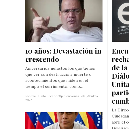
10 años: Devastación in 
Encu
crescendo
rech
de la
Aniversarios nefastos los que tienen
Diálo
que ver con destrucción, muerte o
acontecimientos que miden en el
Unita
tiempo el sufrimiento, como…
parti
Por José El Gato Briceno
/ Opinión Venezuela
, Abril 24,
cumb
2023
La Direc
Ciudadan
abril el
Delegaci