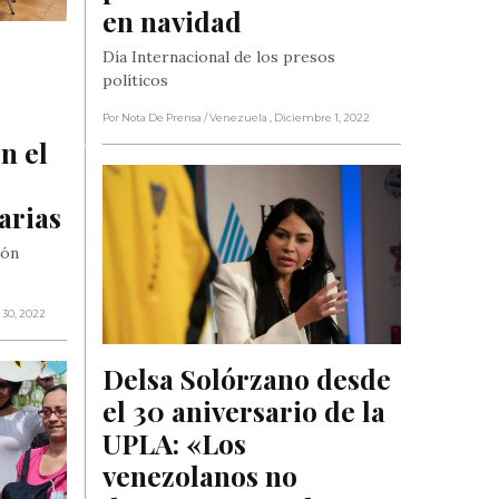
en navidad
Día Internacional de los presos
políticos
Por Nota De Prensa
/ Venezuela
, Diciembre 1, 2022
n el 
arias
ión
 30, 2022
Delsa Solórzano desde 
el 30 aniversario de la 
UPLA: «Los 
venezolanos no 