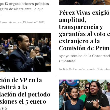
pa 13 organizaciones políticas,
grito de alerta ante, lo que
Pérez Vivas exigió 
,…
amplitud, 
Prensa
/ Venezuela
, Diciembre 2, 2022
transparencia y 
garantías al voto e
extranjero a la 
Comisión de Prim
Apoyo técnico de la Concertac
Ciudadana
Por Nota De Prensa
/ Venezuela
, Noviembre
ión de VP en la 
istirá a la 
lación del periodo 
siones el 5 enero 
023