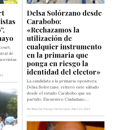
t 
Delsa Solórzano desde 
stas 
Carabobo: 
, 
«Rechazamos la 
mayo
utilización de 
cualquier instrumento 
court,
en la primaria que 
tral de
ucevistas
ponga en riesgo la 
identidad del elector»
023
La candidata a la primaria opositora,
Delsa Solórzano, reiteró este sábado
desde el estado Carabobo que su
partido, Encuentro Ciudadano,…
Por Nota De Prensa
/ Venezuela
, Abril 24, 2023