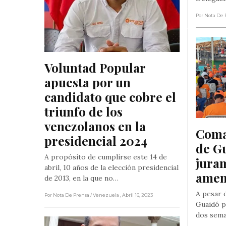
Por Nota De 
Voluntad Popular 
apuesta por un 
candidato que cobre el 
triunfo de los 
venezolanos en la 
Coma
presidencial 2024
de Gu
A propósito de cumplirse este 14 de
juram
abril, 10 años de la elección presidencial
amen
de 2013, en la que no…
A pesar 
Por Nota De Prensa
/ Venezuela
, Abril 16, 2023
Guaidó p
dos sema