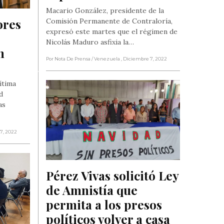
Macario González, presidente de la
res 
Comisión Permanente de Contraloría,
expresó este martes que el régimen de
Nicolás Maduro asfixia la…
 
Por Nota De Prensa
/ Venezuela
, Diciembre 7, 2022
ítima
d
as
 7, 2022
Pérez Vivas solicitó Ley 
de Amnistía que 
permita a los presos 
políticos volver a casa 