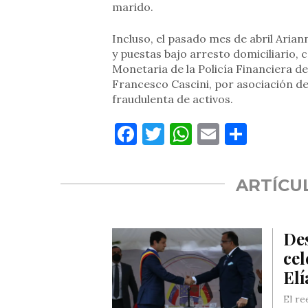
marido.
Incluso, el pasado mes de abril Ariann
y puestas bajo arresto domiciliario, 
Monetaria de la Policía Financiera de
Francesco Cascini, por asociación del
fraudulenta de activos.
Facebook
Twitter
WhatsApp
Email
Compa
ARTÍCU
Des
cel
El
El re