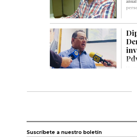
anua
pers
Di
De
inv
Pd
Vicep
Suscríbete a nuestro boletín