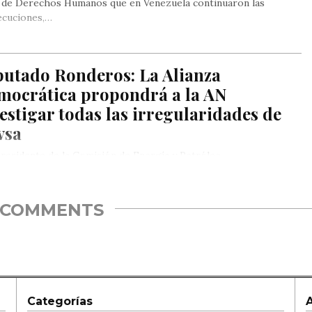
l de Derechos Humanos que en Venezuela continuaron las
ecuciones,…
putado Ronderos: La Alianza
mocrática propondrá a la AN
estigar todas las irregularidades de
vsa
residente de la Comisión de Energía y Petróleo
COMMENTS
Categorías