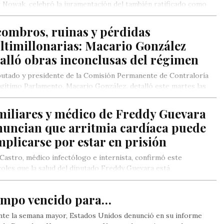
Nowak, celebró la juramentación del también ratificado como
de,…
combros, ruinas y pérdidas
ltimillonarias: Macario González
alló obras inconclusas del régimen
putado y presidente de la Comisión Permanente de Contraloría
egítimo Parlamento, Macario González, detalló este martes las
s…
miliares y médico de Freddy Guevara
nuncian que arritmia cardíaca puede
plicarse por estar en prisión
 Castro, médico infectólogo e internista, confirmó este
oles que la salud del diputado Freddy Guevara está
rometida por la…
empo vencido para…
te la semana mayor, Estados Unidos denunció en su informe