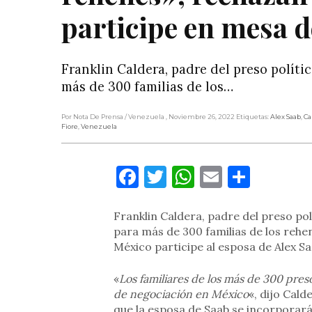
participe en mesa 
Franklin Caldera, padre del preso políti
más de 300 familias de los…
Por Nota De Prensa
/ Venezuela
, Noviembre 26, 2022
Etiquetas:
Alex Saab
,
Ca
Fiore
,
Venezuela
Facebook
Twitter
WhatsApp
Email
Compa
Franklin Caldera, padre del preso pol
para más de 300 familias de los rehe
México participe al esposa de Alex Sa
«
Los familiares de los más de 300 pres
de negociación en México
«, dijo Cal
que la esposa de Saab se incorporará