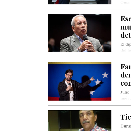
Omar 
alcal
Es
mu
det
El di
del l
obra
Fa
de
com
Julio
miérc
comp
Ti
Duran