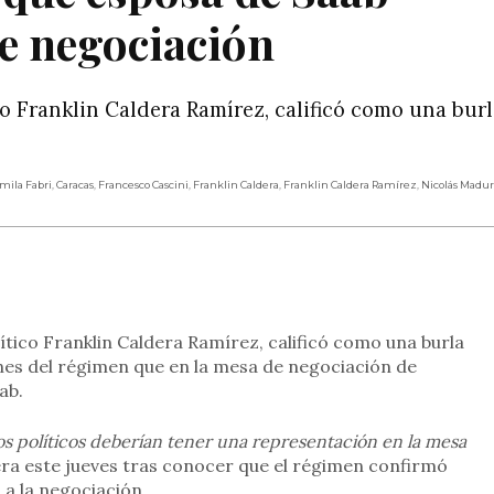
de negociación
co Franklin Caldera Ramírez, calificó como una burl
mila Fabri
,
Caracas
,
Francesco Cascini
,
Franklin Caldera
,
Franklin Caldera Ramírez
,
Nicolás Madur
rtir
ítico Franklin Caldera Ramírez, calificó como una burla
nes del régimen que en la mesa de negociación de
ab.
os políticos deberían tener una representación en la mesa
dera este jueves tras conocer que el régimen confirmó
 a la negociación.