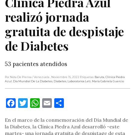
Clínica Piedra Azul
realizó jornada
gratuita de despistaje
de Diabetes
53 pacientes atendidos
Por Nota De Prensa
/ Venezuela
, Noviembre 15, 2022
Etiquetas:
Baruta
,
Clínica Piedra
Azul
,
Día Mundial De La Diabetes
,
Diabetes
,
Laboratorios Leti
,
María Gabriela Guercio
Facebook
Twitter
WhatsApp
Email
Compartir
En el marco de la conmemoración del Día Mundial de
la Diabetes, la Clínica Piedra Azul desarrolló -este
martes- una jornada gratuita de despistage de esta