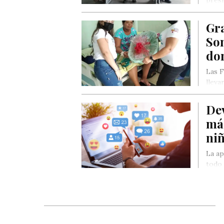
Gr
Son
don
Las F
lleva
Dev
más
ni
La ap
todo