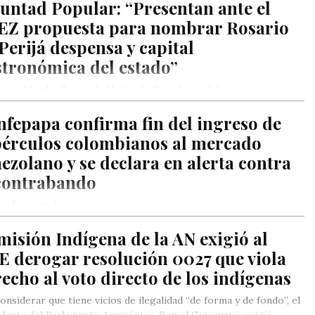
untad Popular: “Presentan ante el
EZ propuesta para nombrar Rosario
Perijá despensa y capital
stronómica del estado”
ncejal Lurba Rojas y la Unión de Ganaderos del municipio
io de Perijá (Ugavi) fueron los encargados de presentar la
fepapa confirma fin del ingreso de
esta ante el Consejo Legislativo del estado Zulia.
bérculos colombianos al mercado
ezolano y se declara en alerta contra
 contrabando
ce bimestral
isión Indígena de la AN exigió al
E derogar resolución 0027 que viola
echo al voto directo de los indígenas
onsiderar que tiene vicios de ilegalidad “de forma y de fondo”, el
idente del Parlamento Amazónico, Romel Guzamana, exigió…