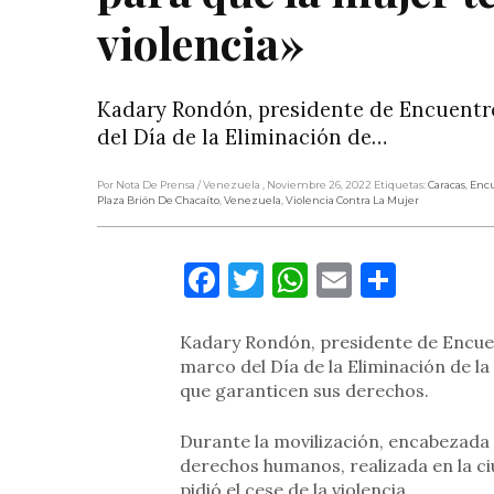
violencia»
Kadary Rondón, presidente de Encuentro
del Día de la Eliminación de…
Por Nota De Prensa
/ Venezuela
, Noviembre 26, 2022
Etiquetas:
Caracas
,
Encu
Plaza Brión De Chacaíto
,
Venezuela
,
Violencia Contra La Mujer
Facebook
Twitter
WhatsApp
Email
Compa
Kadary Rondón, presidente de Encuen
marco del Día de la Eliminación de la 
que garanticen sus derechos.
Durante la movilización, encabezada
derechos humanos, realizada en la c
pidió el cese de la violencia.