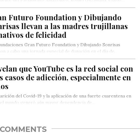
an Futuro Foundation y Dibujando
risas llevan a las madres trujillanas
ativos de felicidad
undaciones Gran Futuro Foundation y Dibujando Sonrisas
ron a cabo una jornada especial de donación en el día de…
elan que YouTube es la red social con
 casos de adicción, especialmente en
ños
arición del Covid-19 y la aplicación de una fuerte cuarentena en
 el mundo generó aún mayor dependencia de…
COMMENTS