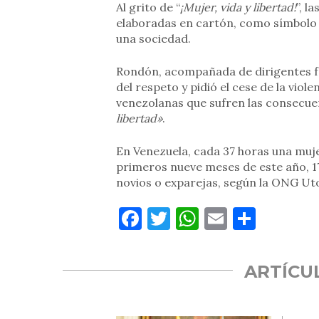
Al grito de “
¡Mujer, vida y libertad!
”, l
elaboradas en cartón, como símbolo 
una sociedad.
Rondón, acompañada de dirigentes f
del respeto y pidió el cese de la vio
venezolanas que sufren las consecuen
libertad»
.
En Venezuela, cada 37 horas una muj
primeros nueve meses de este año, 1
novios o exparejas, según la ONG Uto
Facebook
Twitter
WhatsApp
Email
Compa
ARTÍCU