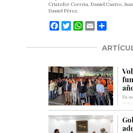
Cristofer Correia, Daniel Castro, Jua
Daniel Pérez.
Facebook
Twitter
WhatsApp
Email
Compa
ARTÍCU
Vol
fu
año
En me
lucha
Go
adq