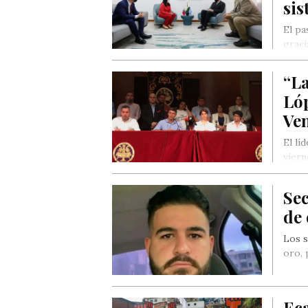
si
El pa
graci
“La
Lóp
Ve
El lí
viern
Sec
de 
Los s
oro, 
Eca