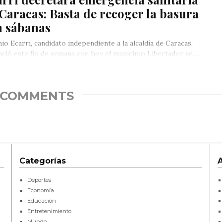
Caracas: Basta de recoger la basura
n sábanas
io Ecarri, candidato independiente a la alcaldía de Caracas,
ció este fin de semana que hoy el municipio Libertador se…
COMMENTS
Categorías
Deportes
Economía
Educación
Entretenimiento
Mundo