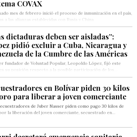
stema COVAX
sado mes de febrero inició el proceso de inmunización en el país,
as a las alianzas establecidas con Rusia y China.
s dictaduras deben ser aisladas”:
ez pidió excluir a Cuba, Nicaragua y
nezuela de la Cumbre de las Américas
der fundador de Voluntad Popular, Leopoldo López, fijó este
es su posición respecto a la posible participación de los…
uestradores en Bolívar piden 30 kilos
oro para liberar a joven comerciante
ecuestradores de Juber Nasser piden como pago 30 kilos de
por la liberación del joven comerciante, secuestrado en…
rri decretará emergencia sanitaria