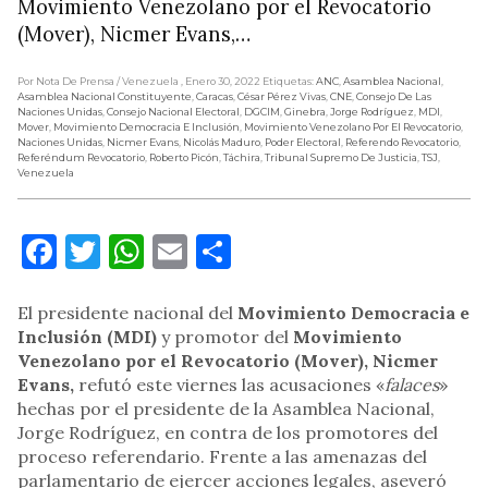
Movimiento Venezolano por el Revocatorio
(Mover), Nicmer Evans,…
Por Nota De Prensa
/ Venezuela
, Enero 30, 2022
Etiquetas:
ANC
,
Asamblea Nacional
,
Asamblea Nacional Constituyente
,
Caracas
,
César Pérez Vivas
,
CNE
,
Consejo De Las
Naciones Unidas
,
Consejo Nacional Electoral
,
DGCIM
,
Ginebra
,
Jorge Rodríguez
,
MDI
,
Mover
,
Movimiento Democracia E Inclusión
,
Movimiento Venezolano Por El Revocatorio
,
Naciones Unidas
,
Nicmer Evans
,
Nicolás Maduro
,
Poder Electoral
,
Referendo Revocatorio
,
Referéndum Revocatorio
,
Roberto Picón
,
Táchira
,
Tribunal Supremo De Justicia
,
TSJ
,
Venezuela
Facebook
Twitter
WhatsApp
Email
Compartir
El presidente nacional del
Movimiento Democracia e
Inclusión (MDI)
y promotor del
Movimiento
Venezolano por el Revocatorio (Mover), Nicmer
Evans,
refutó este viernes las acusaciones «
falaces
»
hechas por el presidente de la Asamblea Nacional,
Jorge Rodríguez, en contra de los promotores del
proceso referendario. Frente a las amenazas del
parlamentario de ejercer acciones legales, aseveró