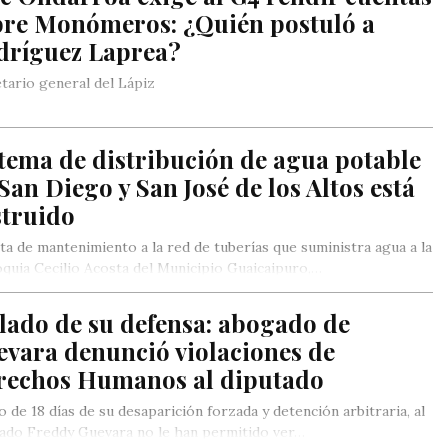
bre Monómeros: ¿Quién postuló a
dríguez Laprea?
tario general del Lápiz
tema de distribución de agua potable
San Diego y San José de los Altos está
struido
lta de mantenimiento a la red de tuberías que suministra agua a la
quia Cecilio Acosta del Municipio Guaicaipuro,…
lado de su defensa: abogado de
evara denunció violaciones de
rechos Humanos al diputado
 de 18 días de su desaparición forzada y detención arbitraria, al
ado Freddy Guevara no le han permitido ver…