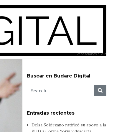
Venezolanos al día
Buscar en Budare Digital
Entradas recientes
Delsa Solórzano ratificó su apoyo a la
PUD a Corina Yoris y descarta