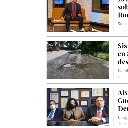
so
Ro
Secre
Sis
en 
de
La fa
parro
Ais
Gu
De
Luego
diput