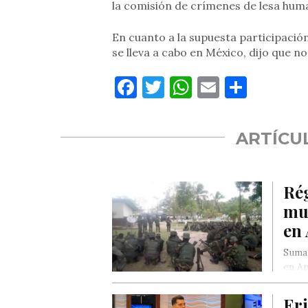
la comisión de crímenes de lesa huma
En cuanto a la supuesta participaci
se lleva a cabo en México, dijo que n
Facebook
Twitter
WhatsApp
Email
Compa
ARTÍCU
Ré
mue
en
Suman
en Ap
Eri