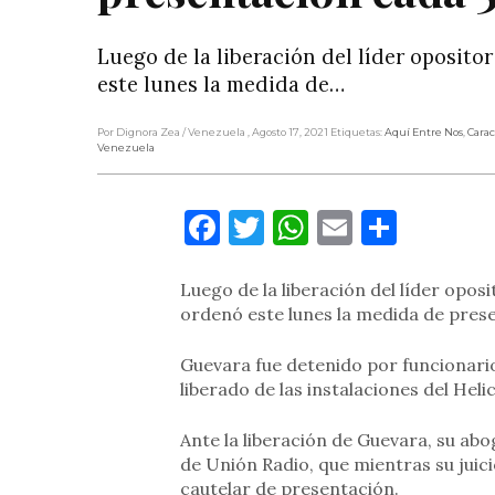
Luego de la liberación del líder oposit
este lunes la medida de…
Por Dignora Zea
/ Venezuela
, Agosto 17, 2021
Etiquetas:
Aquí Entre Nos
,
Carac
Venezuela
Facebook
Twitter
WhatsApp
Email
Compa
Luego de la liberación del líder opos
ordenó este lunes la medida de prese
Guevara fue detenido por funcionarios
liberado de las instalaciones del Hel
Ante la liberación de Guevara, su a
de Unión Radio, que mientras su juic
cautelar de presentación.