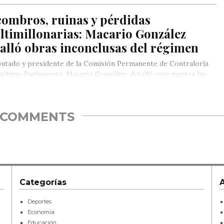
combros, ruinas y pérdidas
ltimillonarias: Macario González
alló obras inconclusas del régimen
putado y presidente de la Comisión Permanente de Contraloría
egítimo Parlamento, Macario González, detalló este martes las
s…
COMMENTS
Categorías
Deportes
Economía
Educación