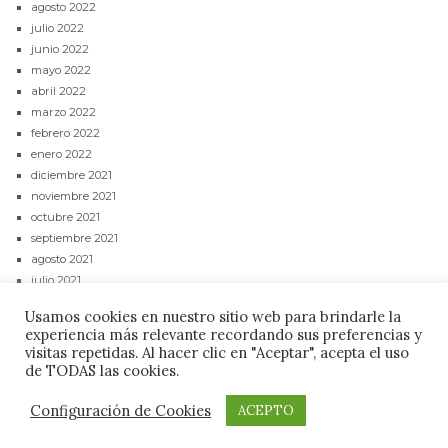
agosto 2022
julio 2022
junio 2022
mayo 2022
abril 2022
marzo 2022
febrero 2022
enero 2022
diciembre 2021
noviembre 2021
octubre 2021
septiembre 2021
agosto 2021
julio 2021
junio 2021
Usamos cookies en nuestro sitio web para brindarle la
mayo 2021
experiencia más relevante recordando sus preferencias y
abril 2021
visitas repetidas. Al hacer clic en "Aceptar", acepta el uso
de TODAS las cookies.
CONTACTAR
POLÍTICA DE PRIVACIDAD
AVISO LEGAL
Configuración de Cookies
ACEPTO
Budare Digital ©2021