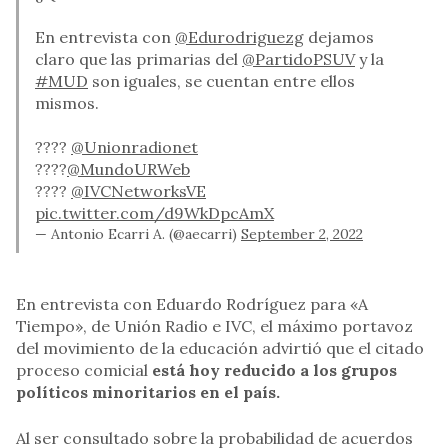
En entrevista con
@Edurodriguezg
dejamos
claro que las primarias del
@PartidoPSUV
y la
#MUD
son iguales, se cuentan entre ellos
mismos.
????
@Unionradionet
????
@MundoURWeb
????
@IVCNetworksVE
pic.twitter.com/d9WkDpcAmX
— Antonio Ecarri A. (@aecarri)
September 2, 2022
En entrevista con Eduardo Rodríguez para «A
Tiempo», de Unión Radio e IVC, el máximo portavoz
del movimiento de la educación advirtió que el citado
proceso comicial
está hoy reducido a los grupos
políticos minoritarios en el país.
Al ser consultado sobre la probabilidad de acuerdos