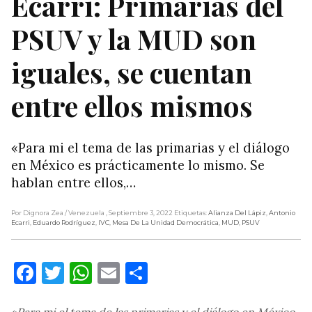
Ecarri: Primarias del
PSUV y la MUD son
iguales, se cuentan
entre ellos mismos
«Para mi el tema de las primarias y el diálogo
en México es prácticamente lo mismo. Se
hablan entre ellos,…
Por Dignora Zea
/ Venezuela
, Septiembre 3, 2022
Etiquetas:
Alianza Del Lápiz
,
Antonio
Ecarri
,
Eduardo Rodríguez
,
IVC
,
Mesa De La Unidad Democrática
,
MUD
,
PSUV
Facebook
Twitter
WhatsApp
Email
Compartir