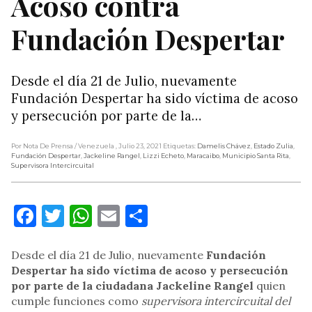
Acoso contra
Fundación Despertar
Desde el día 21 de Julio, nuevamente
Fundación Despertar ha sido víctima de acoso
y persecución por parte de la…
Por Nota De Prensa
/ Venezuela
, Julio 23, 2021
Etiquetas:
Damelis Chávez
,
Estado Zulia
,
Fundación Despertar
,
Jackeline Rangel
,
Lizzi Echeto
,
Maracaibo
,
Municipio Santa Rita
,
Supervisora Intercircuital
Facebook
Twitter
WhatsApp
Email
Compartir
Desde el día 21 de Julio, nuevamente
Fundación
Despertar ha sido víctima de acoso y persecución
por parte de la ciudadana Jackeline Rangel
quien
cumple funciones como
supervisora intercircuital del