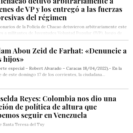
lichacao detuvo arbitrariamente a
enes de VP y los entregó a las fuerzas
resivas del régimen
onarios de la Policía de Chacao detuvieron arbitrariamente este
s a militantes de Juventudes Voluntad Popular (JVP), luego de
zar…
lam Abou Zeid de Farhat: «Denuncie a
 hijos»
rte especial – Robert Alvarado – Caracas 18/04/2022).- En la
 de este domingo 17 de los corrientes, la ciudadana…
selda Reyes: Colombia nos dio una
ción de política de altura que
bemos seguir en Venezuela
 Santa Teresa del Tuy