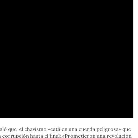
aló que el chavismo «está en una cuerda peligrosa» que
 la corrupción hasta el final: «Prometieron una revolución