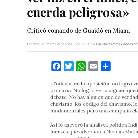
cuerda peligrosa»
Criticó comando de Guaidó en Miami
Por Nota De Prensa
/ Venezuela
, Abril 21, 2023
Etiquetas:
Caracas
,
Globovisión
Facebook
Twitter
WhatsApp
Email
Compa
«Todavía, en la oposición, no logro ver
primaria. No logro ver a alguien que
debate. No hay alguien que de verda
chavismo, los código del chavismo, l
fundamentales para una campaña ele
Así lo aseveró la analista política In
fuerzas que adversan a Nicolás Madur