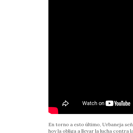
En torno a esto último, Urbaneja señ
hoy la obliga a llevar la lucha contra