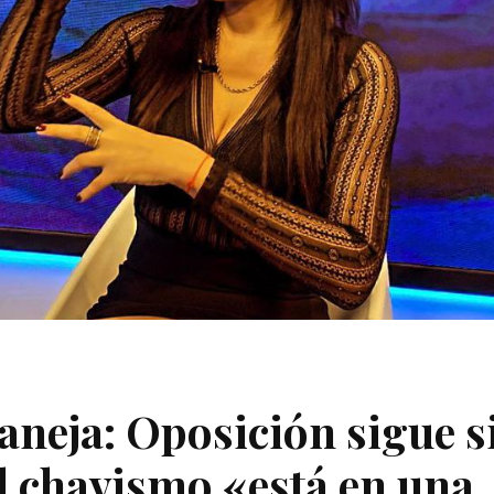
aneja: Oposición sigue s
 el chavismo «está en una