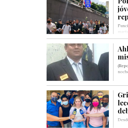
Po
jóv
rep
Funci
marte
reali
Ah
mis
(Repo
noche
Gri
lec
de
Desde