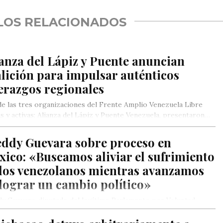
LOS RELACIONADOS
anza del Lápiz y Puente anuncian
lición para impulsar auténticos
erazgos regionales
e las tres organizaciones del Frente Amplio Venezuela Libre
as y activas: Alianza del Lápiz y Puente Venezuela, presentaron…
eddy Guevara sobre proceso en
ico: «Buscamos aliviar el sufrimiento
 los venezolanos mientras avanzamos
lograr un cambio político»
y Guevara, diputado del legítimo Parlamento por Voluntad
ar, expresó este martes que el acuerdo firmado en México
 aliviar…