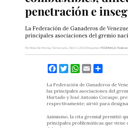
penetración e inseg
La Federación de Ganaderos de Venezuel
principales asociaciones del gremio nac
Por Nota De Prensa
/ Venezuela
, Abril 4, 2023
Etiquetas:
FEDENAGA
,
Federac
Facebook
Twitter
WhatsApp
Email
Compa
La Federación de Ganaderos de Venez
las principales asociaciones del gre
Hurtado y José Antonio Coraspe, pres
respectivamente; sirvió para designar
Asimismo, la cita gremial permitió qu
principales problemáticas que viene