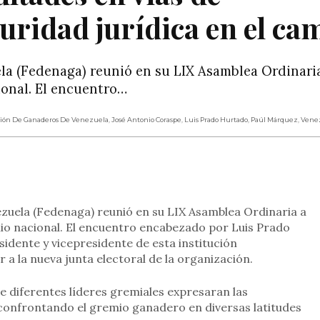
uridad jurídica en el c
a (Fedenaga) reunió en su LIX Asamblea Ordinaria
ional. El encuentro…
ión De Ganaderos De Venezuela
,
José Antonio Coraspe
,
Luis Prado Hurtado
,
Paúl Márquez
,
Vene
rtir
uela (Fedenaga) reunió en su LIX Asamblea Ordinaria a
mio nacional. El encuentro encabezado por Luis Prado
idente y vicepresidente de esta institución
 a la nueva junta electoral de la organización.
e diferentes líderes gremiales expresaran las
 confrontando el gremio ganadero en diversas latitudes