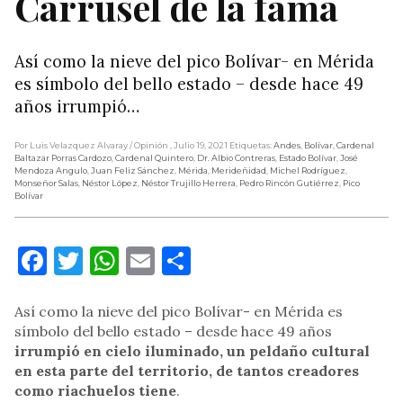
Carrusel de la fama
Así como la nieve del pico Bolívar- en Mérida
es símbolo del bello estado – desde hace 49
años irrumpió…
Por Luis Velazquez Alvaray
/ Opinión
, Julio 19, 2021
Etiquetas:
Andes
,
Bolívar
,
Cardenal
Baltazar Porras Cardozo
,
Cardenal Quintero
,
Dr. Albio Contreras
,
Estado Bolívar
,
José
Mendoza Angulo
,
Juan Feliz Sánchez
,
Mérida
,
Merideñidad
,
Michel Rodríguez
,
Monseñor Salas
,
Néstor López
,
Néstor Trujillo Herrera
,
Pedro Rincón Gutiérrez
,
Pico
Bolívar
Facebook
Twitter
WhatsApp
Email
Compartir
Así como la nieve del pico Bolívar- en Mérida es
símbolo del bello estado – desde hace 49 años
irrumpió en cielo iluminado, un peldaño cultural
en esta parte del territorio, de tantos creadores
como riachuelos tiene
.