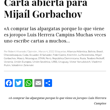
Carta abierta para
Mijaíl Gorbachov
«A comprar las alpargatas porque lo que viene
es joropo» Luis Herrera Campins Muchas veces
uno escribe cartas a muchos…
Por Robert Alvarado
/ Opinión
, Marzo 4, 2022
Etiquetas:
Alianza Atlántica
,
Bolivia
,
Brasil
,
Checoslovaquia
,
Cuba
,
Ecuador
,
El Salvador
,
Fidel Castro
,
Kremlin
,
La Perestroika
,
Mijaíl
Gorbachov
,
Moscú
,
Nicaragua
,
OTAN
,
Perú
,
República Dominicana
,
Rusia
,
Teodoro Petkoff
,
Ucrania
,
Unión Europea
,
Unión Soviética
,
URSS
,
Uruguay
,
Víctor Yanukóvich
,
Vladimir
Putin
,
Volodímir Zelenski
Facebook
Twitter
WhatsApp
Email
Compartir
«A comprar las alpargatas porque lo que viene es joropo» Luis Herrera
Campins