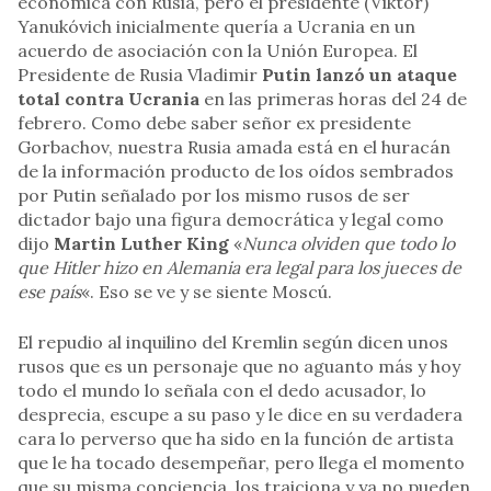
económica con Rusia, pero el presidente (Víktor)
Yanukóvich inicialmente quería a Ucrania en un
acuerdo de asociación con la Unión Europea. El
Presidente de Rusia Vladimir
Putin lanzó un ataque
total contra Ucrania
en las primeras horas del 24 de
febrero. Como debe saber señor ex presidente
Gorbachov, nuestra Rusia amada está en el huracán
de la información producto de los oídos sembrados
por Putin señalado por los mismo rusos de ser
dictador bajo una figura democrática y legal como
dijo
Martin Luther King
«
Nunca olviden que todo lo
que Hitler hizo en Alemania era legal para los jueces de
ese país
«. Eso se ve y se siente Moscú.
El repudio al inquilino del Kremlin según dicen unos
rusos que es un personaje que no aguanto más y hoy
todo el mundo lo señala con el dedo acusador, lo
desprecia, escupe a su paso y le dice en su verdadera
cara lo perverso que ha sido en la función de artista
que le ha tocado desempeñar, pero llega el momento
que su misma conciencia, los traiciona y ya no pueden