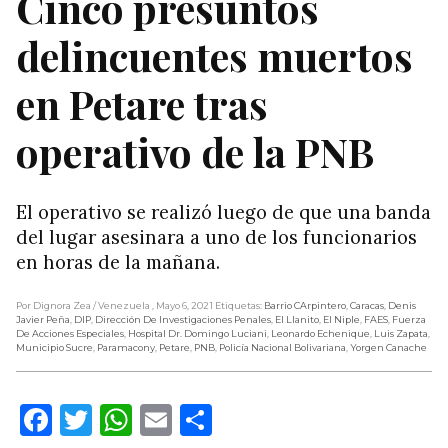
Cinco presuntos
delincuentes muertos
en Petare tras
operativo de la PNB
El operativo se realizó luego de que una banda
del lugar asesinara a uno de los funcionarios
en horas de la mañana.
Por Dignora Zea
/ Venezuela
, Mayo 6, 2021
Etiquetas:
Barrio CArpintero
,
Caracas
,
Denis
Javier Peña
,
DIP
,
Dirección De Investigaciones Penales
,
El Llanito
,
El Niple
,
FAES
,
Fuerza
De Acciones Especiales
,
Hospital Dr. Domingo Luciani
,
Leonardo Echenique
,
Luis Zapata
,
Municipio Sucre
,
Paramacony
,
Petare
,
PNB
,
Policía Nacional Bolivariana
,
Yorgen Canache
Facebook
Twitter
WhatsApp
Email
Compartir