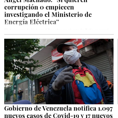
corrupción 0 empiecen
investigando el Ministerio de
Energía Eléctrica”
El dirigente de Voluntad Popular en el estado Zulia aseguró
que en el país se cumplen 16 años con problemas eléctricos.
“Jesse Chacón, Héctor Navarro, Ángel Rodríguez y Luis
Motta Domínguez deben explicarle al país que hicieron con
los recursos para las obras eléctricas”.
Gobierno de Venezuela notifica 1.097
nuevos casos de Covid-19 y 17 nuevos