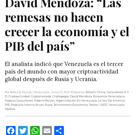
David Mendoza: “Las
remesas no hacen
crecer la economía y el
PIB del país”
El analista indicó que Venezuela es el tercer
país del mundo con mayor criptoactividad
global después de Rusia y Ucrania.
Por Nota De Prensa
/ Venezuela
, Junio 11, 2021
Etiquetas:
Bitcoin
,
China
,
Consultores H Y
D
,
Criptoactividad
,
Criptomoneda
,
Criptopagos
,
David Mendoza
,
Economía Venezolana
,
Habana Consultores
,
Hiperinflación
,
Hiperinflación En Venezuela
,
La Voz De América
,
PIB
,
Producto Interno Bruto
,
Rusia
,
Termómetro Económico
,
Tether
,
USDT
,
Venezuela
,
Wallets
Facebook
Twitter
WhatsApp
Email
Compartir