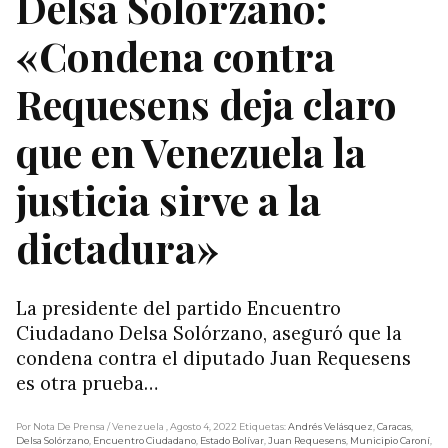
Delsa Solórzano:
«Condena contra
Requesens deja claro
que en Venezuela la
justicia sirve a la
dictadura»
La presidente del partido Encuentro
Ciudadano Delsa Solórzano, aseguró que la
condena contra el diputado Juan Requesens
es otra prueba…
Por Nota De Prensa
/ Venezuela
, Agosto 4, 2022
Etiquetas:
Andrés Velásquez
,
Caracas
,
Delsa Solórzano
,
Encuentro Ciudadano
,
Estado Bolívar
,
Juan Requesens
,
Municipio Caroní
,