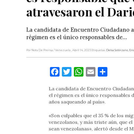
atravesaron el Dar
La candidata de Encuentro Ciudadano a l
régimen es el único responsables de…
Por Nota De Prensa
/ Venezuela
, Abril 14, 2023
Etiquetas:
Delsa Solórzano
,
En
Facebook
Twitter
WhatsApp
Email
Compa
La candidata de Encuentro Ciudadano 
el régimen es el único responsables de
años saqueando al país».
«Son culpables que el 35 % de los mi
venezolanos, y más triste aún, que el
sean venezolanas», alertó desde el M