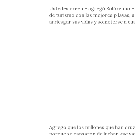
Ustedes creen – agregó Solórzano – q
de turismo con las mejores p layas, 
arriesgar sus vidas y someterse a cu
Agregó que los millones que han cruz
porque se cansaron de luchar, «se van