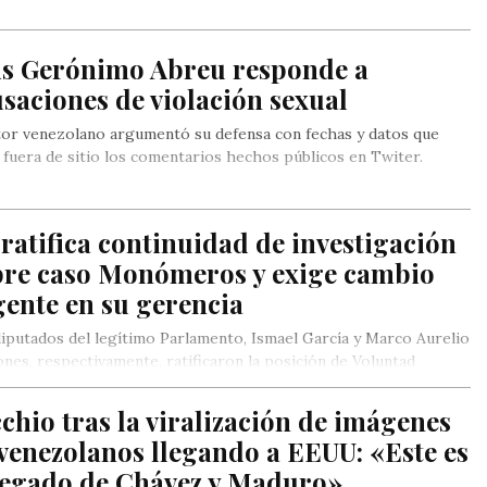
is Gerónimo Abreu responde a
saciones de violación sexual
tor venezolano argumentó su defensa con fechas y datos que
 fuera de sitio los comentarios hechos públicos en Twiter.
ratifica continuidad de investigación
bre caso Monómeros y exige cambio
ente en su gerencia
iputados del legítimo Parlamento, Ismael García y Marco Aurelio
nes, respectivamente, ratificaron la posición de Voluntad
lar de continuar…
chio tras la viralización de imágenes
venezolanos llegando a EEUU: «Este es
 legado de Chávez y Maduro»