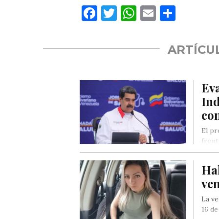
Facebook
Twitter
WhatsApp
Email
Compa
ARTÍCU
Eva
Ind
co
El pr
front
colom
medid
Hal
ven
La ve
16 de 