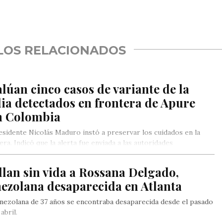
rtir
LOS RELACIONADOS
lúan cinco casos de variante de la
ia detectados en frontera de Apure
n Colombia
esidente Nicolás Maduro instó a preservar los cuidados en la
era. Indicó que la alerta fue enviada a las autoridades
bianas, ya que en la nación neogranadina «no hay ninguna
a de bioseguridad para el pueblo».
lan sin vida a Rossana Delgado,
ezolana desaparecida en Atlanta
nezolana de 37 años se encontraba desaparecida desde el pasado
abril.