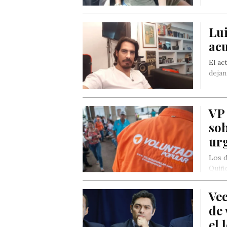
Lu
acu
El ac
dejan
VP 
so
urg
Los d
Quiño
Popu
Vec
de 
el