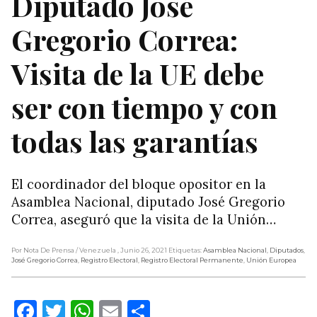
Diputado José
Gregorio Correa:
Visita de la UE debe
ser con tiempo y con
todas las garantías
El coordinador del bloque opositor en la
Asamblea Nacional, diputado José Gregorio
Correa, aseguró que la visita de la Unión…
Por Nota De Prensa
/ Venezuela
, Junio 26, 2021
Etiquetas:
Asamblea Nacional
,
Diputados
,
José Gregorio Correa
,
Registro Electoral
,
Registro Electoral Permanente
,
Unión Europea
Facebook
Twitter
WhatsApp
Email
Compartir