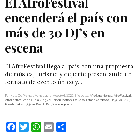
El AfroFestival
encenderá el país con
más de 30 DJ’s en
escena
El AfroFestival llega al país con una propuesta
de música, turismo y deporte presentando un
formato de evento único y…
Por Nota De Prensa
/ Venezuela
, Agosto 6, 2022
Etiquetas:
AfroExperience
,
AfroFestival
,
AfroFestival Venezuela
,
Angy M
,
Black Motion
,
Da Capo
,
Estado Carabobo
,
Playa Waikiki
,
Puerto Cabello
,
Qatar Beach Bar
,
Steve Aguirre
Facebook
Twitter
WhatsApp
Email
Compartir