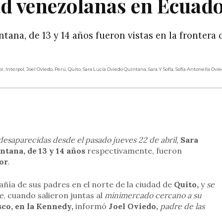
d venezolanas en Ecuad
tana, de 13 y 14 años fueron vistas en la frontera 
or
,
Interpol
,
Joel Oviedo
,
Perú
,
Quito
,
Sara Lucía Oviedo Quintana
,
Sara Y Sofía
,
Sofía Antonella Ovi
rtir
esaparecidas desde el pasado jueves 22 de abril,
Sara
ntana, de 13 y 14 años
respectivamente, fueron
or
.
ñía de sus padres en el norte de la ciudad de
Quito,
y
se
de
, cuando salieron juntas al
minimercado cercano a su
co, en la Kennedy,
informó
Joel Oviedo,
padre de las