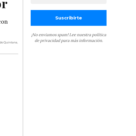
or
con
¡No enviamos spam! Lee nuestra
política
de privacidad
para más información.
edo Quintana
,