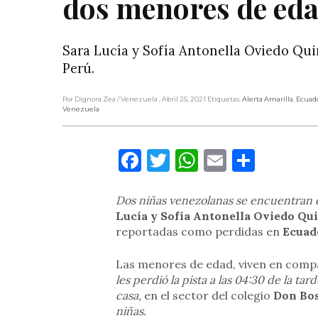
dos menores de eda
Sara Lucía y Sofía Antonella Oviedo Quin
Perú.
Por Dignora Zea
/ Venezuela
, Abril 25, 2021
Etiquetas:
Alerta Amarilla
,
Ecuad
Venezuela
Facebook
Twitter
WhatsApp
Email
Compa
Dos niñas venezolanas se encuentran d
Lucía y Sofía Antonella Oviedo Qui
reportadas como perdidas en
Ecuad
Las menores de edad, viven en compa
les perdió la pista a las 04:30 de la tar
casa,
en el sector del colegio
Don Bos
niñas.