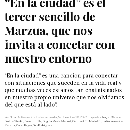
“En la ciudad” es el
tercer sencillo de
Marzua, que nos
invita a conectar con
nuestro entorno
“En la ciudad” es una canción para conectar
con situaciones que suceden en la vida real y
que muchas veces estamos tan ensimismados
en nuestro propio universo que nos olvidamos
del que está al lado”.
Por Nota De Prensa
/ Entretenimiento
, Septiembre 20, 2022
Etiquetas:
Ángel Otazua
,
Barbox Studio
,
Barranquilla
,
Bogotá Music Market
,
Circulart En Medellín
,
Latinoamérica
,
Marzua
,
Oscar Reyes
,
Teo Rodríguez