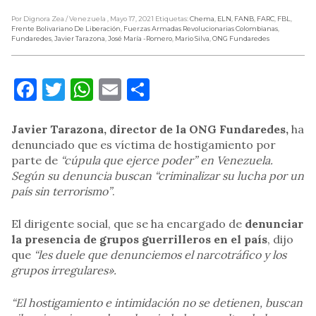
Por Dignora Zea
/ Venezuela
, Mayo 17, 2021
Etiquetas:
Chema
,
ELN
,
FANB
,
FARC
,
FBL
,
Frente Bolivariano De Liberación
,
Fuerzas Armadas Revolucionarias Colombianas
,
Fundaredes
,
Javier Tarazona
,
José María -Romero
,
Mario Silva
,
ONG Fundaredes
Facebook
Twitter
WhatsApp
Email
Compartir
Javier Tarazona, director de la ONG Fundaredes,
ha
denunciado que es víctima de hostigamiento por
parte de
“cúpula que ejerce poder” en Venezuela.
Según su denuncia buscan “criminalizar su lucha por un
país sin terrorismo”
.
El dirigente social, que se ha encargado de
denunciar
la presencia de grupos guerrilleros en el país
, dijo
que
“les duele que denunciemos el narcotráfico y los
grupos irregulares».
“El hostigamiento e intimidación no se detienen, buscan