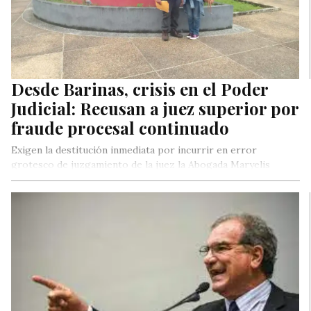
Desde Barinas, crisis en el Poder
Judicial: Recusan a juez superior por
fraude procesal continuado
Exigen la destitución inmediata por incurrir en error
grotesco de juzgamiento de la juez la Abogada Maryelis
Durán decidieron con una causa suspendida y no reanudada
legalmente por la omisión por los carteles de citación de
herederos conocidos y desconocidos que al día de hoy se
mantiene que vicia todo lo actuado incluido la dispositiva
dictada y aun en lapso de publicación de sentencia.