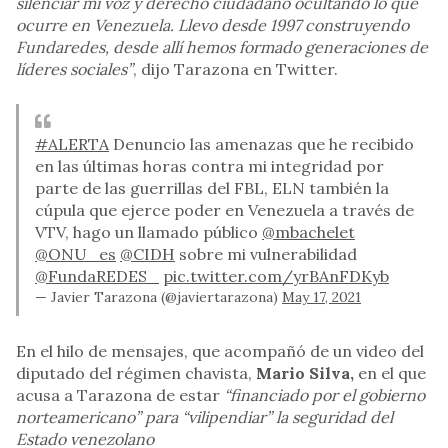
silenciar mi voz y derecho ciudadano ocultando lo que
ocurre en Venezuela. Llevo desde 1997 construyendo
Fundaredes, desde allí hemos formado generaciones de
líderes sociales”
, dijo Tarazona en Twitter.
#ALERTA
Denuncio las amenazas que he recibido
en las últimas horas contra mi integridad por
parte de las guerrillas del FBL, ELN también la
cúpula que ejerce poder en Venezuela a través de
VTV, hago un llamado público
@mbachelet
@ONU_es
@CIDH
sobre mi vulnerabilidad
@FundaREDES_
pic.twitter.com/yrBAnFDKyb
— Javier Tarazona (@javiertarazona)
May 17, 2021
En el hilo de mensajes, que acompañó de un video del
diputado del régimen chavista,
Mario Silva,
en el que
acusa a Tarazona de estar
“financiado por el gobierno
norteamericano” para “vilipendiar” la seguridad del
Estado venezolano