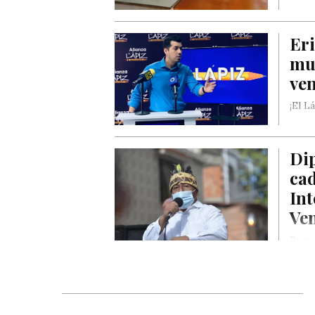
Er
mut
ve
¡El L
Di
cad
Int
Ve
Rome
este 
Día…