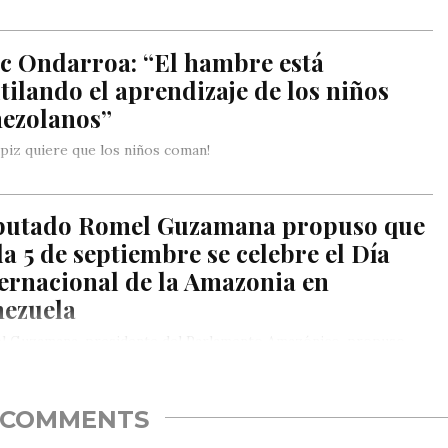
ic Ondarroa: “El hambre está
ilando el aprendizaje de los niños
nezolanos”
ápiz quiere que los niños coman!
putado Romel Guzamana propuso que
a 5 de septiembre se celebre el Día
ernacional de la Amazonia en
nezuela
l Guzamana, presidente del Parlamento Amazónico, propuso
martes que cada 5 de septiembre sea celebrado en Venezuela el
COMMENTS