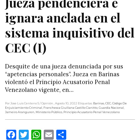
Jueza pendenciera e
ignara anclada en el
sistema inquisitivo del
CEC (I)
Desquite de una jueza denunciada por sus
“apetencias personales”. Jueza en Barinas
violentó el Principio Acusatorio Penal
Venezolano vigente, en…
Por Jose Luis Centeno S
/ Opinión
, Agosto 10, 2022
Etiquetas:
Barinas
,
CEC
,
Código De
Enjuiciamiento Criminal
,
Franchesca Giuiliana Castillo Cianitto
,
Guardia Nacional
,
Jameiro Aranguren
,
Ministerio Público
,
Principio Acusatorio Penal Venezolano
Facebook
Twitter
WhatsApp
Email
Compartir