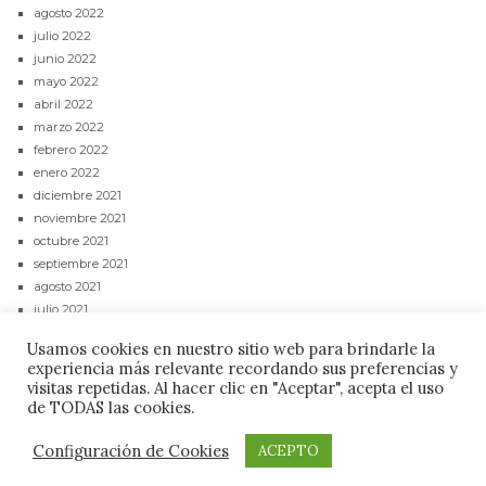
agosto 2022
julio 2022
junio 2022
mayo 2022
abril 2022
marzo 2022
febrero 2022
enero 2022
diciembre 2021
noviembre 2021
octubre 2021
septiembre 2021
agosto 2021
julio 2021
junio 2021
Usamos cookies en nuestro sitio web para brindarle la
mayo 2021
experiencia más relevante recordando sus preferencias y
abril 2021
visitas repetidas. Al hacer clic en "Aceptar", acepta el uso
de TODAS las cookies.
CONTACTAR
POLÍTICA DE PRIVACIDAD
AVISO LEGAL
Configuración de Cookies
ACEPTO
Budare Digital ©2021