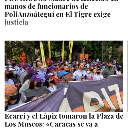
manos de funcionarios de
PoliAnzoátegui en El Tigre exige
justicia
El director de la ONG informó que los detalles de este caso
serán presentados ante la Oficina de la Alta Comisionada para
los DDHH de la ONU en Caracas
Ecarri y el Lápiz tomaron la Plaza de
Los Museos: «Caracas se va a