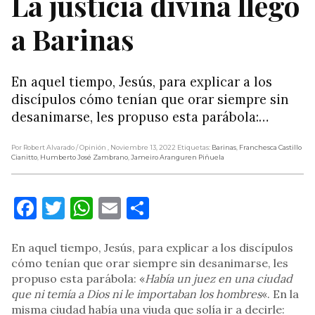
La justicia divina llegó
a Barinas
En aquel tiempo, Jesús, para explicar a los
discípulos cómo tenían que orar siempre sin
desanimarse, les propuso esta parábola:…
Por Robert Alvarado
/ Opinión
, Noviembre 13, 2022
Etiquetas:
Barinas
,
Franchesca Castillo
Cianitto
,
Humberto José Zambrano
,
Jameiro Aranguren Piñuela
Facebook
Twitter
WhatsApp
Email
Compartir
En aquel tiempo, Jesús, para explicar a los discípulos
cómo tenían que orar siempre sin desanimarse, les
propuso esta parábola: «
Había un juez en una ciudad
que ni temía a Dios ni le importaban los hombres
«. En la
misma ciudad había una viuda que solía ir a decirle: