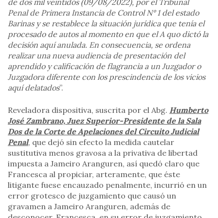
de dos mil veintidós (09/08/2022), por el Tribunal
Penal de Primera Instancia de Control N° 1 del estado
Barinas y se restablece la situación jurídica que tenía el
procesado de autos al momento en que el A quo dictó la
decisión aquí anulada. En consecuencia, se ordena
realizar una nueva audiencia de presentación del
aprendido y calificación de flagrancia a un Juzgador o
Juzgadora diferente con los prescindencia de los vicios
aquí delatados
”.
Reveladora dispositiva, suscrita por el Abg.
Humberto
José Zambrano, Juez Superior-Presidente de la Sala
Dos de la Corte de Apelaciones del Circuito Judicial
Penal
, que dejó sin efecto la medida cautelar
sustitutiva menos gravosa a la privativa de libertad
impuesta a Jameiro Aranguren, así quedó claro que
Francesca al propiciar, arteramente, que éste
litigante fuese encauzado penalmente, incurrió en un
error grotesco de juzgamiento que causó un
gravamen a Jameiro Aranguren, además de
desconocer, Francesca, en su error de juzgamiento,