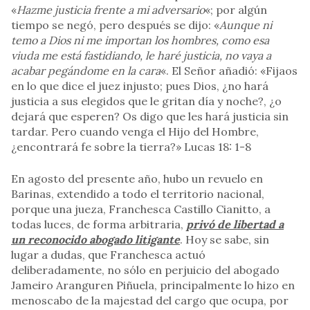
«
Hazme justicia frente a mi adversario
«; por algún
tiempo se negó, pero después se dijo: «
Aunque ni
temo a Dios ni me importan los hombres, como esa
viuda me está fastidiando, le haré justicia, no vaya a
acabar pegándome en la cara
«. El Señor añadió: «Fijaos
en lo que dice el juez injusto; pues Dios, ¿no hará
justicia a sus elegidos que le gritan día y noche?, ¿o
dejará que esperen? Os digo que les hará justicia sin
tardar. Pero cuando venga el Hijo del Hombre,
¿encontrará fe sobre la tierra?» Lucas 18: 1-8
En agosto del presente año, hubo un revuelo en
Barinas, extendido a todo el territorio nacional,
porque una jueza, Franchesca Castillo Cianitto, a
todas luces, de forma arbitraria,
privó de libertad a
un reconocido abogado litigante
. Hoy se sabe, sin
lugar a dudas, que Franchesca actuó
deliberadamente, no sólo en perjuicio del abogado
Jameiro Aranguren Piñuela, principalmente lo hizo en
menoscabo de la majestad del cargo que ocupa, por