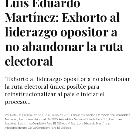
Luis Eduardo
Martínez: Exhorto al
liderazgo opositor a
no abandonar la ruta
electoral
“Exhorto al liderazgo opositor a no abandonar
la ruta electoral única posible para
reinstitucionalizar al país e iniciar el
proceso…
Por Nota De Prensa
/ Venezuela
, Julio 29, 2021
Etiquetas:
Acción Democrática
,
Asamblea
Nacional
,
Asamblea Nacional De 2015
,
Asamblea Nacional Electa En 2015
,
Asamblea
Nacional Legítima
,
Comisión Para El Diálogo Y Paz
,
Luis Eduardo Martínez
,
Vicepresidente De La Comisión Para El Diálogo