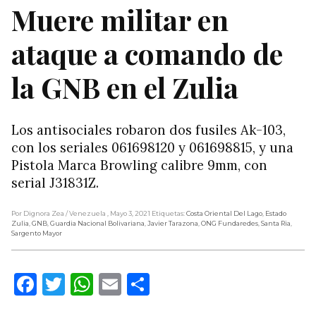
Muere militar en
ataque a comando de
la GNB en el Zulia
Los antisociales robaron dos fusiles Ak-103,
con los seriales 061698120 y 061698815, y una
Pistola Marca Browling calibre 9mm, con
serial J31831Z.
Por Dignora Zea
/ Venezuela
, Mayo 3, 2021
Etiquetas:
Costa Oriental Del Lago
,
Estado
Zulia
,
GNB
,
Guardia Nacional Bolivariana
,
Javier Tarazona
,
ONG Fundaredes
,
Santa Ria
,
Sargento Mayor
Facebook
Twitter
WhatsApp
Email
Compartir