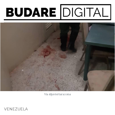
Via @javiertarazona
VENEZUELA