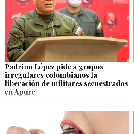
Padrino López pide a grupos
irregulares colombianos la
liberación de militares secuestrados
en Apure
El ministro para la Defensa, Vladimir Padrino López, exigió a
los captores de ocho oficiales de la FANB «la preservación de
sus vidas e integridad física». Dijo además que ya se han
«establecido los contactos conducentes a su pronta
liberación»