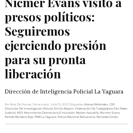
Nicmer Evans visitó a
presos políticos:
Seguiremos
ejerciendo presión
para su pronta
liberación
Dirección de Inteligencia Policial La Yaguara
Por Nota De Prensa
/ Venezuela
, Julio 19, 2022
Etiquetas:
Alonso Meléndez
,
DIP
,
Dirección De Investigación Policial
,
Emilio Negrín
,
Federación De Trabajadores Del Poder
Judicial
,
MDI
,
Movimiento Democracia E Inclusión
,
Nelson Astudillo
,
Nicmer Evans
,
Partido Bandera Roja
,
PNB La Yaguara
,
Policía Nacional Bolivariana
,
Reinaldo Cortés