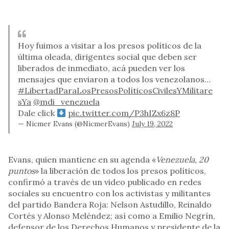
Hoy fuimos a visitar a los presos políticos de la
última oleada, dirigentes social que deben ser
liberados de inmediato, acá pueden ver los
mensajes que enviaron a todos los venezolanos…
#LibertadParaLosPresosPolíticosCivilesYMilitare
sYa
@mdi_venezuela
Dale click
pic.twitter.com/P3hIZx6z8P
— Nicmer Evans (@NicmerEvans)
July 19, 2022
Evans, quien mantiene en su agenda «
Venezuela, 20
puntos
» la liberación de todos los presos políticos,
confirmó a través de un video publicado en redes
sociales su encuentro con los activistas y militantes
del partido Bandera Roja: Nelson Astudillo, Reinaldo
Cortés y Alonso Meléndez; así como a Emilio Negrín,
defensor de los Derechos Humanos y presidente de la