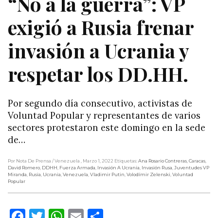
“No a la guerra”: VP
exigió a Rusia frenar
invasión a Ucrania y
respetar los DD.HH.
Por segundo día consecutivo, activistas de
Voluntad Popular y representantes de varios
sectores protestaron este domingo en la sede
de…
Por Nota De Prensa
/ Venezuela
, Marzo 1, 2022
Etiquetas:
Ana Rosario Contreras
,
Caracas
,
David Romero
,
DDHH
,
Fuerza Armada
,
Invasión A Ucrania
,
Invasión Rusa
,
Juventudes VP
Miranda
,
Rusia
,
Ucrania
,
Venezuela
,
Vladimir Putin
,
Volodímir Zelenski
,
Voluntad
Popular
Facebook
Twitter
WhatsApp
Email
Compartir