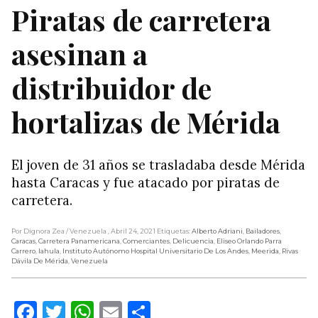
Piratas de carretera
asesinan a
distribuidor de
hortalizas de Mérida
El joven de 31 años se trasladaba desde Mérida
hasta Caracas y fue atacado por piratas de
carretera.
Por Dignora Zea
/ Venezuela
, Abril 24, 2021
Etiquetas:
Alberto Adriani
,
Bailadores
,
Caracas
,
Carretera Panamericana
,
Comerciantes
,
Delicuencia
,
Eliseo Orlando Parra
Carrero
,
Iahula
,
Instituto Autónomo Hospital Universitario De Los Andes
,
Meerida
,
Rivas
Dávila De Mérida
,
Venezuela
Facebook
Twitter
WhatsApp
Email
Compartir