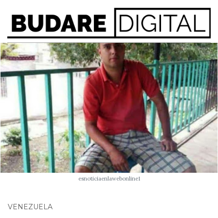
esnoticiaenlawebonline1
VENEZUELA