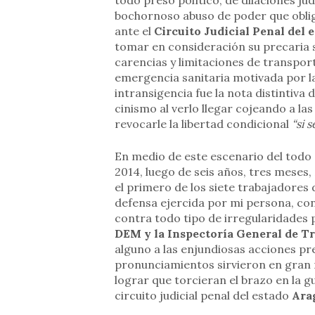
todo preso político, de dilaciones ju
bochornoso abuso de poder que oblig
ante el
Circuito Judicial Penal del
tomar en consideración su precaria 
carencias y limitaciones de transpor
emergencia sanitaria motivada por la
intransigencia fue la nota distintiva 
cinismo al verlo llegar cojeando a la
revocarle la libertad condicional
“si 
En medio de este escenario del todo 
2014, luego de seis años, tres meses, 
el primero de los siete trabajadores 
defensa ejercida por mi persona, c
contra todo tipo de irregularidades 
DEM y la Inspectoría General de T
alguno a las enjundiosas acciones pre
pronunciamientos sirvieron en gran 
lograr que torcieran el brazo en la gu
circuito judicial penal del estado
Ara