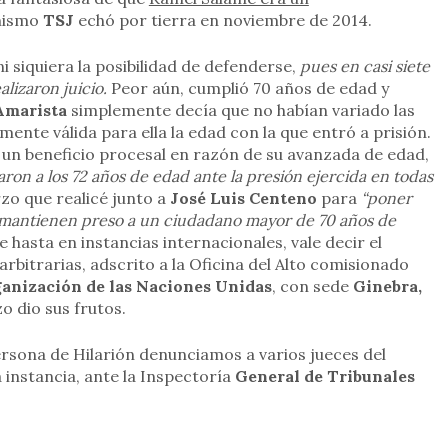
 mismo
TSJ
echó por tierra en noviembre de 2014.
ni siquiera la posibilidad de defenderse,
pues en casi siete
alizaron juicio.
Peor aún, cumplió 70 años de edad y
Amarista
simplemente decía que no habían variado las
mente válida para ella la edad con la que entró a prisión.
de un beneficio procesal en razón de su avanzada de edad,
aron a los 72 años de edad ante la presión ejercida en todas
rzo que realicé junto a
José Luis Centeno
para
“poner
es mantienen preso a un ciudadano mayor de 70 años de
asta en instancias internacionales, vale decir el
rbitrarias, adscrito a la Oficina del Alto comisionado
anización de las Naciones Unidas
, con sede
Ginebra,
zo dio sus frutos.
ersona de Hilarión denunciamos a varios jueces del
instancia, ante la Inspectoría
General de Tribunales