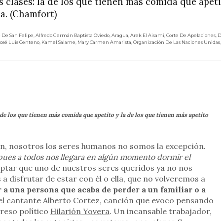
 clases: la de los que tienen más comida que apeti
a. (Chamfort)
 De San Felipe
,
Alfredo Germán Baptista Oviedo
,
Aragua
,
Arek El Aisami
,
Corte De Apelaciones
,
D
osé Luis Centeno
,
Kamel Salame
,
Mary Carmen Amarista
,
Organización De Las Naciones Unidas
rtir
 de los que tienen más comida que apetito y la de los que tienen más apetito
 fin, nosotros los seres humanos no somos la excepción.
 pues a todos nos llegara en algún momento dormir el
aceptar que uno de nuestros seres queridos ya no nos
disfrutar de estar con él o ella, que no volveremos a
 a una persona que acaba de perder a un familiar o a
del cantante Alberto Cortez, canción que evoco pensando
preso político
Hilarión Yovera
. Un incansable trabajador,