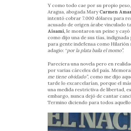
Y como todo cae por su propio peso, u
Aragua, abogada Mary
Carmen Amar
intentó cobrar 7.000 dólares para res
acusado de origen árabe vinculado t
Aisami,
le montaron un peine y cayó
como dijo una de sus tías, indignada
para gente indefensa como Hilarión 
adagio: “
por la plata baila el momo”.
Pareciera una novela pero en realidad
por varias cárceles del país. Memora
me tiene olvidado”
, como me dijo aque
tarde lo excarcelarían, porque el más 
una medida restrictiva de libertad, es
embargo, nunca dejó de cantar canc
Termino diciendo para todos aquello