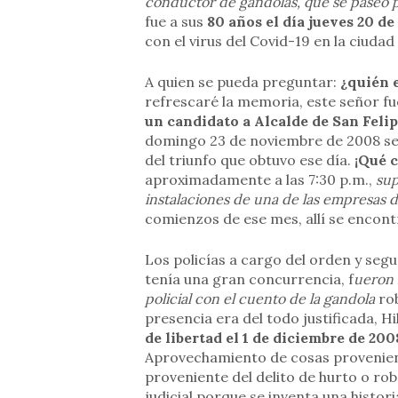
conductor de gandolas, que se paseó po
fue a sus
80 años el día jueves 20 de
con el virus del Covid-19 en la ciuda
A quien se pueda preguntar:
¿quién e
refrescaré la memoria, este señor fu
un candidato a Alcalde de San Feli
domingo 23 de noviembre de 2008 se 
del triunfo que obtuvo ese día.
¡Qué c
aproximadamente a las 7:30 p.m.,
sup
instalaciones de una de las empresas 
comienzos de ese mes, allí se encon
Los policías a cargo del orden y segu
tenía una gran concurrencia, f
ueron 
policial con el cuento de la gandola
rob
presencia era del todo justificada, Hil
de libertad el 1 de diciembre de 200
Aprovechamiento de cosas provenien
proveniente del delito de hurto o ro
judicial porque se inventa una histor