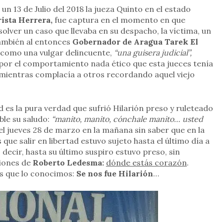
n 13 de Julio del 2018 la jueza Quinto en el estado
ista Herrera,
fue captura en el momento en que
olver un caso que llevaba en su despacho, la víctima, un
ambién al entonces
Gobernador de Aragua Tarek El
 como una vulgar delincuente,
“una guisera judicial”,
 por el comportamiento nada ético que esta jueces tenía
mientras complacía a otros recordando aquel viejo
 es la pura verdad que sufrió Hilarión preso y ruleteado
ble su saludo:
“manito, manito, cónchale manito… usted
l jueves 28 de marzo en la mañana sin saber que en la
que salir en libertad estuvo sujeto hasta el último día a
 decir, hasta su último suspiro estuvo preso, sin
iones de
Roberto Ledesma:
dónde estás corazón
.
s que lo conocimos:
Se nos fue Hilarión
…