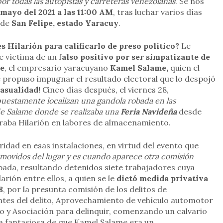
r todas las autopistas y carreteras venezolanas
. Se nos
 mayo del 2021 a las 11:00 AM
, tras luchar varios días
d de
San Felipe, estado Yaracuy
.
s Hilarión para calificarlo de preso político?
Le
e víctima de un f
also positivo por ser simpatizante de
pe
, el empresario yaracuyano
Kamel Salame,
quien el
propuso impugnar el resultado electoral que lo despojó
asualidad!
Cinco días después, el viernes 28,
uestamente localizan una gandola robada en las
de Salame donde se realizaba una
Feria Navideña
desde
traba Hilarión en labores de almacenamiento.
ridad en esas instalaciones, en virtud del evento que
movidos del lugar y es cuando aparece otra comisión
ada, resultando detenidos siete trabajadores cuya
arión entre ellos, a quien se le
dictó medida privativa
8
, por la presunta comisión de los delitos de
tes del delito, Aprovechamiento de vehículo automotor
bo y Asociación para delinquir, comenzando un calvario
ia fantasiosa de que
Kamel Salame era un