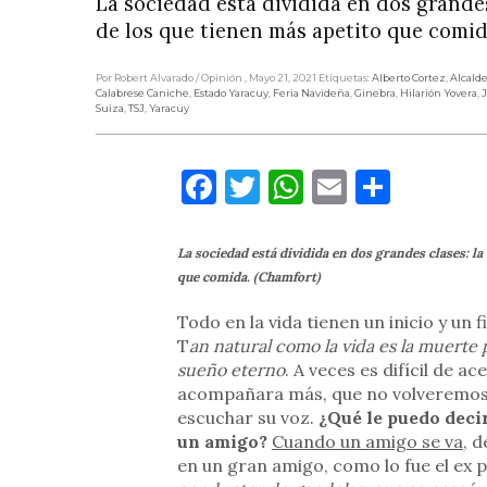
La sociedad está dividida en dos grandes
de los que tienen más apetito que comid
Por Robert Alvarado
/ Opinión
, Mayo 21, 2021
Etiquetas:
Alberto Cortez
,
Alcalde
Calabrese Caniche
,
Estado Yaracuy
,
Feria Navideña
,
Ginebra
,
Hilarión Yovera
,
J
Suiza
,
TSJ
,
Yaracuy
Facebook
Twitter
WhatsApp
Email
Compa
La sociedad está dividida en dos grandes clases: la
que comida. (Chamfort)
Todo en la vida tienen un inicio y un
T
an natural como la vida es la muerte
sueño eterno
. A veces es difícil de 
acompañara más, que no volveremos a 
escuchar su voz.
¿Qué le puedo decir
un amigo?
Cuando un amigo se va
, 
en un gran amigo, como lo fue el ex 