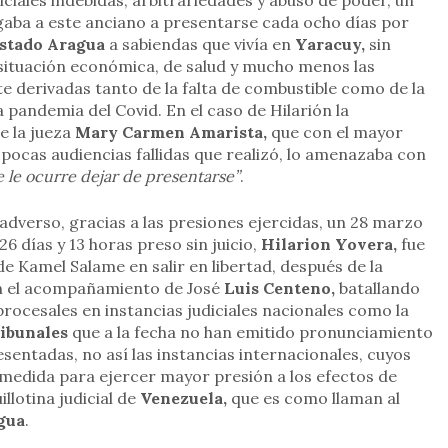
diciales indebidas, arbitrariedades y abuso de poder, un
aba a este anciano a presentarse cada ocho días por
 estado Aragua
a sabiendas que vivía en
Yaracuy,
sin
situación económica, de salud y mucho menos las
te derivadas tanto de la falta de combustible como de la
 pandemia del Covid. En el caso de Hilarión la
de la jueza
Mary Carmen Amarista,
que con el mayor
s pocas audiencias fallidas que realizó, lo amenazaba con
se le ocurre dejar de presentarse”
.
adverso, gracias a las presiones ejercidas, un 28 marzo
26 días y 13 horas preso sin juicio,
Hilarion Yovera,
fue
de Kamel Salame en salir en libertad, después de la
on el acompañamiento de José
Luis Centeno,
batallando
procesales en instancias judiciales nacionales como la
ribunales
que a la fecha no han emitido pronunciamiento
sentadas, no así las instancias internacionales, cuyos
medida para ejercer mayor presión a los efectos de
illotina judicial de
Venezuela,
que es como llaman al
gua
.