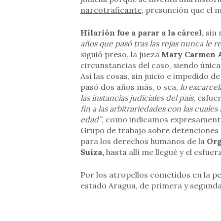
narcotraficante
, presunción que el
Hilarión fue a parar a la cárcel,
sin 
años que pasó tras las rejas nunca le re
siguió preso, la jueza
Mary Carmen 
circunstancias del caso, siendo única
Así las cosas, sin juicio e impedido 
pasó dos años más, o sea,
lo excarcel
las instancias judiciales del país
, esfue
fin a las arbitrariedades con las cual
edad”
, como indicamos expresamente h
Grupo de trabajo sobre detenciones a
para los derechos humanos de la
Org
Suiza,
hasta allí me llegué y el esfuer
Por los atropellos cometidos en la p
estado Aragua, de primera y segunda 