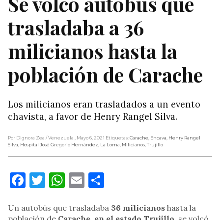
Se volcó autobús que
trasladaba a 36
milicianos hasta la
población de Carache
Los milicianos eran trasladados a un evento
chavista, a favor de Henry Rangel Silva.
Por Dignora Zea
/ Venezuela
, Mayo 6, 2021
Etiquetas:
Carache
,
Encava
,
Henry Rangel
Silva
,
Hospital José Gregorio Hernández
,
La Loma
,
Milicianos
,
Trujillo
Facebook
Twitter
WhatsApp
Email
Compartir
Un autobús que trasladaba
36 milicianos
hasta la
población de
Carache,
en el estado Trujillo,
se volcó