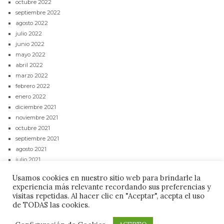
octubre 2022
septiembre 2022
agosto 2022
julio 2022
junio 2022
mayo 2022
abril 2022
marzo 2022
febrero 2022
enero 2022
diciembre 2021
noviembre 2021
octubre 2021
septiembre 2021
agosto 2021
julio 2021
junio 2021
Usamos cookies en nuestro sitio web para brindarle la
mayo 2021
experiencia más relevante recordando sus preferencias y
abril 2021
visitas repetidas. Al hacer clic en "Aceptar", acepta el uso
de TODAS las cookies.
CONTACTAR
POLÍTICA DE PRIVACIDAD
AVISO LEGAL