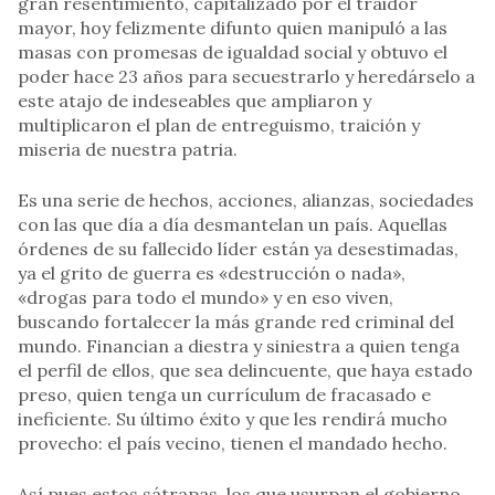
gran resentimiento, capitalizado por el traidor
mayor, hoy felizmente difunto quien manipuló a las
masas con promesas de igualdad social y obtuvo el
poder hace 23 años para secuestrarlo y heredárselo a
este atajo de indeseables que ampliaron y
multiplicaron el plan de entreguismo, traición y
miseria de nuestra patria.
Es una serie de hechos, acciones, alianzas, sociedades
con las que día a día desmantelan un país. Aquellas
órdenes de su fallecido líder están ya desestimadas,
ya el grito de guerra es «destrucción o nada»,
«drogas para todo el mundo» y en eso viven,
buscando fortalecer la más grande red criminal del
mundo. Financian a diestra y siniestra a quien tenga
el perfil de ellos, que sea delincuente, que haya estado
preso, quien tenga un currículum de fracasado e
ineficiente. Su último éxito y que les rendirá mucho
provecho: el país vecino, tienen el mandado hecho.
Así pues estos sátrapas, los que usurpan el gobierno