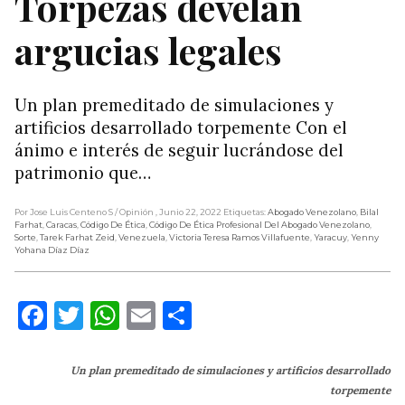
Torpezas develan
argucias legales
Un plan premeditado de simulaciones y
artificios desarrollado torpemente Con el
ánimo e interés de seguir lucrándose del
patrimonio que…
Por Jose Luis Centeno S
/ Opinión
, Junio 22, 2022
Etiquetas:
Abogado Venezolano
,
Bilal
Farhat
,
Caracas
,
Código De Ética
,
Código De Ética Profesional Del Abogado Venezolano
,
Sorte
,
Tarek Farhat Zeid
,
Venezuela
,
Victoria Teresa Ramos Villafuente
,
Yaracuy
,
Yenny
Yohana Díaz Díaz
Facebook
Twitter
WhatsApp
Email
Compartir
Un plan premeditado de simulaciones y artificios desarrollado
torpemente