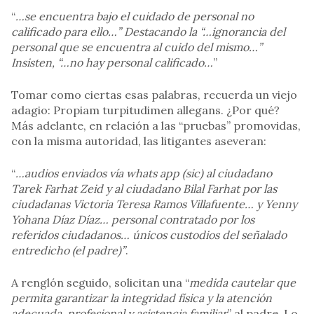
“
…se encuentra bajo el cuidado de personal no
calificado para ello…” Destacando la “…ignorancia del
personal que se encuentra al cuido del mismo…”
Insisten, “…no hay personal calificado…
”
Tomar como ciertas esas palabras, recuerda un viejo
adagio: Propiam turpitudimen allegans. ¿Por qué?
Más adelante, en relación a las “pruebas” promovidas,
con la misma autoridad, las litigantes aseveran:
“
…audios enviados vía whats app (sic) al ciudadano
Tarek Farhat Zeid y al ciudadano Bilal Farhat por las
ciudadanas Victoria Teresa Ramos Villafuente… y Yenny
Yohana Díaz Díaz… personal contratado por los
referidos ciudadanos… únicos custodios del señalado
entredicho (el padre)”
.
A renglón seguido, solicitan una “
medida cautelar que
permita garantizar la integridad física y la atención
adecuada, profesional y asistencia familiar
” al padre. Lo