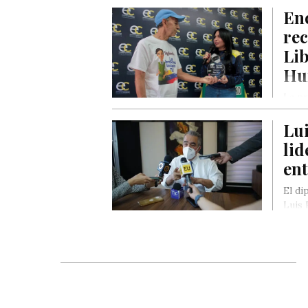
En
re
Li
Hu
La pr
entre
Lui
Libe
lid
ent
El di
Luis 
hay o
mila