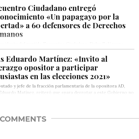
cuentro Ciudadano entregó
conocimiento «Un papagayo por la
bertad» a 60 defensores de Derechos
manos
esidente del partido Encuentro Ciudadano, Delsa Solórzano,
gó este sábado el reconocimiento «Un papagayo por la
s Eduardo Martínez: «Invito al
rtad» a más…
erazgo opositor a participar
usiastas en las elecciones 2021»
putado y jefe de la fracción parlamentaria de la opositora AD,
Eduardo Matínez, reiteró que «para derrotar a este Gobierno no
tro modo que el electoral, por lo que ya basta de esperar por
gros»
COMMENTS