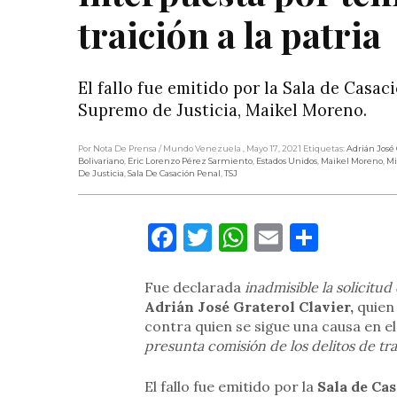
traición a la patria
El fallo fue emitido por la Sala de Casa
Supremo de Justicia, Maikel Moreno.
Por Nota De Prensa
/ Mundo Venezuela
, Mayo 17, 2021
Etiquetas:
Adrián José 
Bolivariano
,
Eric Lorenzo Pérez Sarmiento
,
Estados Unidos
,
Maikel Moreno
,
Mi
De Justicia
,
Sala De Casación Penal
,
TSJ
Facebook
Twitter
WhatsApp
Email
Compa
Fue declarada
inadmisible la solicit
Adrián José Graterol Clavier,
quien 
contra quien se sigue una causa en e
presunta comisión de los delitos de tra
El fallo fue emitido por la
Sala de Ca