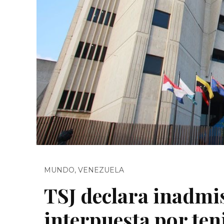
MUNDO
,
VENEZUELA
TSJ declara inadmis
interpuesta por ten