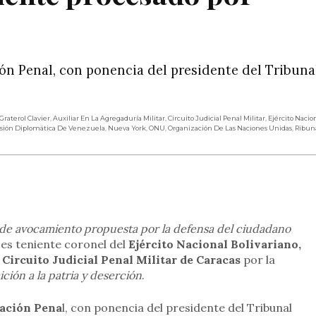
ción Penal, con ponencia del presidente del Tribuna
Graterol Clavier
,
Auxiliar En La Agregaduría Militar
,
Circuito Judicial Penal Militar
,
Ejército Nacio
sión Diplomática De Venezuela
,
Nueva York
,
ONU
,
Organización De Las Naciones Unidas
,
Ribun
rtir
ud de avocamiento propuesta por la defensa del ciudadano
es teniente coronel del
Ejército Nacional Bolivariano,
l
Circuito Judicial Penal Militar de Caracas
por la
ición a la patria y deserción
.
sación Pena
l, con ponencia del presidente del Tribunal