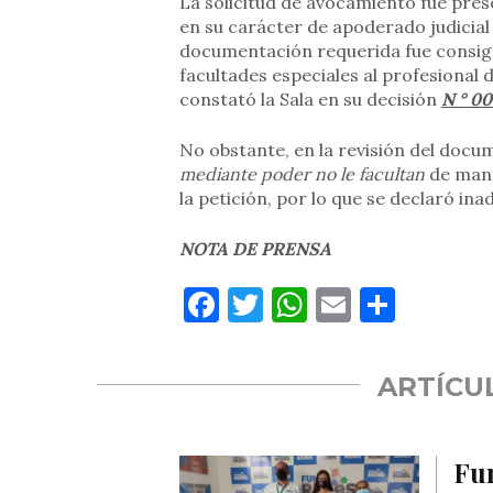
La solicitud de avocamiento fue pre
en su carácter de apoderado judicia
documentación requerida fue consign
facultades especiales al profesional 
constató la Sala en su decisión
N ° 0
No obstante, en la revisión del doc
mediante poder no le facultan
de maner
la petición, por lo que se declaró inad
NOTA DE PRENSA
Facebook
Twitter
WhatsApp
Email
Compa
ARTÍCU
Fu