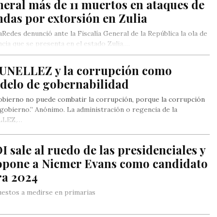
eral más de 11 muertos en ataques de
das por extorsión en Zulia
Redes denunció ante la Fiscalía General de la República la ola de
ncia que se presenta en el estado Zulia,…
 UNELLEZ y la corrupción como
delo de gobernabilidad
obierno no puede combatir la corrupción, porque la corrupción
 gobierno.” Anónimo. La administración o regencia de la
LLEZ,…
 sale al ruedo de las presidenciales y
opone a Nicmer Evans como candidato
ra 2024
estos a medirse en primarias