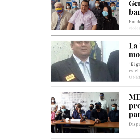
Gen
ban
Funda
viole
La
mo
“El g
es el
UNE
MDI
pr
pa
Dispu