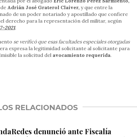
sentada por el abogado
Eric Lorenzo Pérez Sarmiento,
l de
Adrián José Graterol Claiver,
y que entre la
ado de un poder notariado y apostillado que confiere
del derecho para la representación del militar, según
07-2021
.
umento
se verificó que esas facultades especiales otorgadas
a expresa la legitimidad solicitante al solicitante para
misible la solicitud del
avocamiento requerida
.
rtir
LOS RELACIONADOS
ndaRedes denunció ante Fiscalía