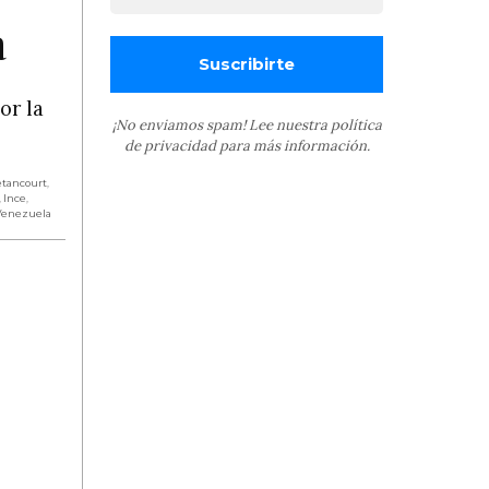
a
or la
¡No enviamos spam! Lee nuestra
política
de privacidad
para más información.
tancourt
,
,
Ince
,
Venezuela