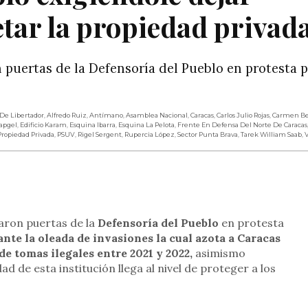
tar la propiedad privad
 puertas de la Defensoría del Pueblo en protesta p
 De Libertador
,
Alfredo Ruiz
,
Antímano
,
Asamblea Nacional
,
Caracas
,
Carlos Julio Rojas
,
Carmen Be
Bapgel
,
Edificio Karam
,
Esquina Ibarra
,
Esquina La Pelota
,
Frente En Defensa Del Norte De Caracas
Propiedad Privada
,
PSUV
,
Rigel Sergent
,
Rupercia López
,
Sector Punta Brava
,
Tarek William Saab
,
rtir
aron puertas de la
Defensoría del Pueblo
en protesta
ante
la oleada de invasiones la cual azota a Caracas
de tomas ilegales entre 2021 y 2022,
asimismo
d de esta institución llega al nivel de proteger a los