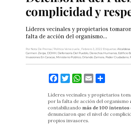
complicidad y respe
Líderes vecinales y propietarios tomaron
falta de acción del organismo…
Por Nota De Prensa
/ Política Venezuela
, Febrero 3, 2022
Etiquetas:
Alcaldesa
Carmen Zerpa
,
DDHH
,
Defensoría Del Pueblo
,
Derechos Humanos
,
Edificio 
Invasiones En Caracas
,
Ministerio Público
,
Orlando Zamora
,
Poder Ciudadano
,
Facebook
Twitter
WhatsApp
Email
Compa
Líderes vecinales y propietarios tom
por la falta de acción del organismo
contabilizando
más de 100 intentos 
denunciaron que el nivel de complicida
propios invasores.