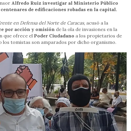
ensor
Alfredo Ruiz investigar al Ministerio Público
s
centenares de edificaciones robadas en la capital.
rente en Defensa del Norte de Caracas,
acusó a la
e por acción y omisión
de la ola de invasiones en la
n que ofrece el
Poder Ciudadano
a los propietarios de
io los tomistas son amparados por dicho organismo.