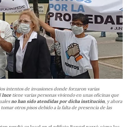
os intentos de invasiones donde forzaron varias
l
Ince
tiene varias personas viviendo en unas oficinas que
cuales
no han sido atendidas por dicha institución
, y ahora
omar otros pisos debido a la falta de presencia de las
ien perdió su local en el edificio Bapgel narró cómo los