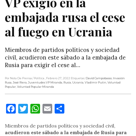
VP exigió en la
embajada rusa el cese
al fuego en Ucrania
Miembros de partidos políticos y sociedad
civil, acudieron este sábado a la embajada de
Rusia para exigir el cese al…
Por Nota De Prensa
/ Política
, Febrero 27, 2022
Etiquetas:
David Campobasso
,
Invasión
Rusa
,
José Riera
,
Juventudes VP Miranda
,
Rusia
,
Ucrania
,
Vladímir Putin
,
Voluntad
Popular
,
Voluntad Popular Miranda
Facebook
Twitter
WhatsApp
Email
Compartir
Miembros de partidos políticos y sociedad civil,
acudieron este sábado a la embajada de Rusia para