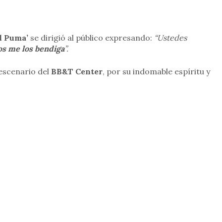
El Puma’
se dirigió al público expresando:
“Ustedes
os me los bendiga
”.
 escenario del
BB&T Center
, por su indomable espíritu y