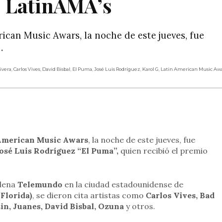
s LatinAMA’s
ican Music Awars, la noche de este jueves, fue
…
Rivera
,
Carlos Vives
,
David Bisbal
,
El Puma
,
José Luis Rodríguez
,
Karol G
,
Latin American Music Aw
rtir
American Music Awars
, la noche de este jueves, fue
osé Luis Rodríguez “El Puma”,
quien recibió el premio
adena
Telemundo
en la ciudad estadounidense de
(Florida)
, se dieron cita artistas como
Carlos Vives, Bad
n, Juanes, David Bisbal, Ozuna
y otros.