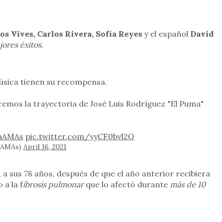
os Vives, Carlos Rivera, Sofía Reyes
y el español
David
ores éxitos.
úsica tienen su recompensa.
emos la trayectoria de José Luis Rodríguez "El Puma"
nAMAs
pic.twitter.com/yyCF0bvl2Q
inAMAs)
April 16, 2021
a sus 78 años, después de que el año anterior recibiera
a la f
ibrosis pulmonar
que lo afectó durante
más de 10
rtir