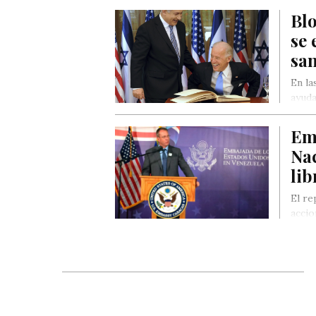
Emba
Bl
se 
san
En la
ayuda
tiemp
Elect
Em
Nac
lib
El re
accio