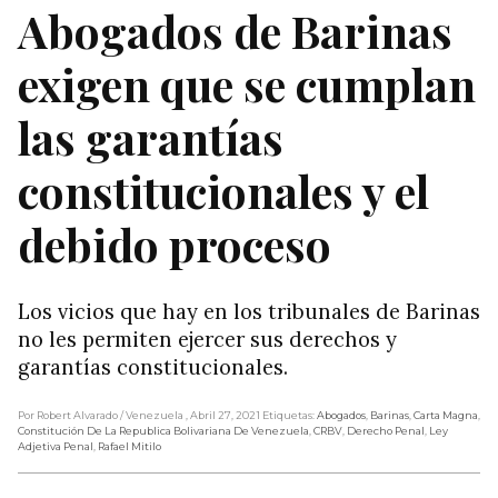
Abogados de Barinas
exigen que se cumplan
las garantías
constitucionales y el
debido proceso
Los vicios que hay en los tribunales de Barinas
no les permiten ejercer sus derechos y
garantías constitucionales.
Por Robert Alvarado
/ Venezuela
, Abril 27, 2021
Etiquetas:
Abogados
,
Barinas
,
Carta Magna
,
Constitución De La Republica Bolivariana De Venezuela
,
CRBV
,
Derecho Penal
,
Ley
Adjetiva Penal
,
Rafael Mitilo