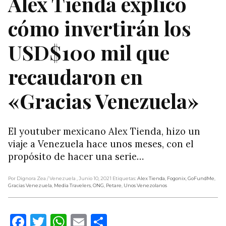
Alex Tienda explicó
cómo invertirán los
USD$100 mil que
recaudaron en
«Gracias Venezuela»
El youtuber mexicano Alex Tienda, hizo un
viaje a Venezuela hace unos meses, con el
propósito de hacer una serie…
Por Dignora Zea
/ Venezuela
, Junio 10, 2021
Etiquetas:
Alex Tienda
,
Fogonix
,
GoFundMe
,
Gracias Venezuela
,
Media Travelers
,
ONG
,
Petare
,
Unos Venezolanos
Facebook
Twitter
WhatsApp
Email
Compartir