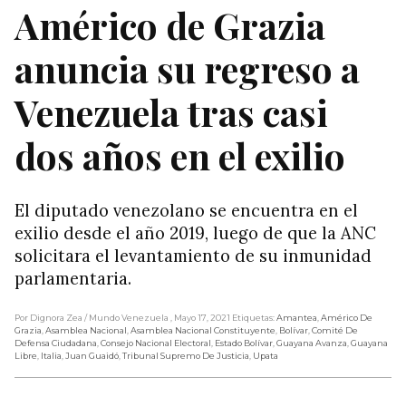
Américo de Grazia
anuncia su regreso a
Venezuela tras casi
dos años en el exilio
El diputado venezolano se encuentra en el
exilio desde el año 2019, luego de que la ANC
solicitara el levantamiento de su inmunidad
parlamentaria.
Por Dignora Zea
/ Mundo Venezuela
, Mayo 17, 2021
Etiquetas:
Amantea
,
Américo De
Grazia
,
Asamblea Nacional
,
Asamblea Nacional Constituyente
,
Bolívar
,
Comité De
Defensa Ciudadana
,
Consejo Nacional Electoral
,
Estado Bolívar
,
Guayana Avanza
,
Guayana
Libre
,
Italia
,
Juan Guaidó
,
Tribunal Supremo De Justicia
,
Upata