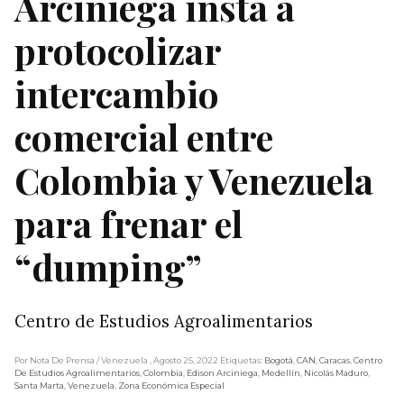
Arciniega insta a
protocolizar
intercambio
comercial entre
Colombia y Venezuela
para frenar el
“dumping”
Centro de Estudios Agroalimentarios
Por Nota De Prensa
/ Venezuela
, Agosto 25, 2022
Etiquetas:
Bogotá
,
CAN
,
Caracas
,
Centro
De Estudios Agroalimentarios
,
Colombia
,
Edison Arciniega
,
Medellín
,
Nicolás Maduro
,
Santa Marta
,
Venezuela
,
Zona Económica Especial