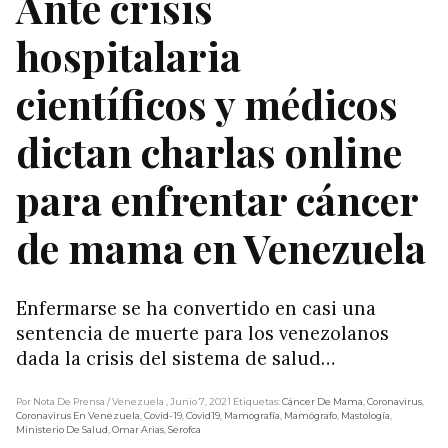
Ante crisis
hospitalaria
científicos y médicos
dictan charlas online
para enfrentar cáncer
de mama en Venezuela
Enfermarse se ha convertido en casi una
sentencia de muerte para los venezolanos
dada la crisis del sistema de salud…
Por Nota De Prensa
/ Venezuela
, Junio 7, 2021
Etiquetas:
Cáncer De Mama
,
Coronavirus
,
Coronavirus En Venezuela
,
Covid-19
,
Covid19
,
Mamografía
,
Mamógrafo
,
Mastología
,
Ministerio De Salud
,
Omar Arias
,
Serofca