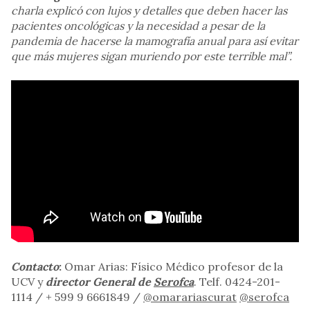
charla explicó con lujos y detalles que deben hacer las
pacientes oncológicas y la necesidad a pesar de la
pandemia de hacerse la mamografía anual para así evitar
que más mujeres sigan muriendo por este terrible mal”.
Contacto
:
Omar Arias: Físico Médico profesor de la
UCV y
director General de
Serofca
. Telf. 0424-201-
1114 / + 599 9 6661849 /
@omarariascurat
@serofca